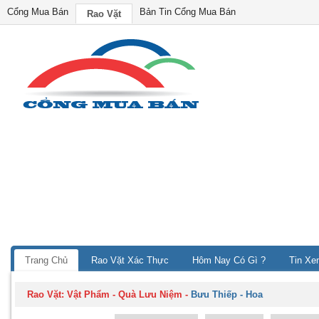
Cổng Mua Bán
Bản Tin Cổng Mua Bán
Rao Vặt
Trang Chủ
Rao Vặt Xác Thực
Hôm Nay Có Gì ?
Tin Xe
Rao Vặt:
Vật Phẩm - Quà Lưu Niệm
-
Bưu Thiếp - Hoa