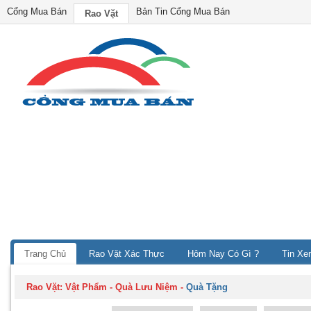
Cổng Mua Bán
Bản Tin Cổng Mua Bán
Rao Vặt
Trang Chủ
Rao Vặt Xác Thực
Hôm Nay Có Gì ?
Tin Xe
Rao Vặt:
Vật Phẩm - Quà Lưu Niệm
-
Quà Tặng