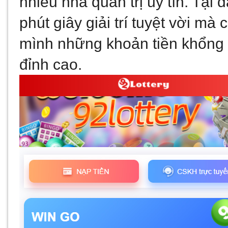
nhiều nhà quản trị uy tín. Tại
phút giây giải trí tuyệt vời mà
mình những khoản tiền khổng 
đỉnh cao.