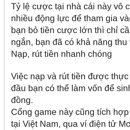
Tỷ lệ cược tại nhà cái này vô 
nhiều động lực để tham gia và
bạn bỏ tiền cược lớn thì chỉ c
ngắn, bạn đã có khả năng thu v
Nạp, rút tiền nhanh chóng
Việc nạp và rút tiền được thực 
đầu bạn có thể làm vốn để sinh
đồng.
Cổng game này cũng tích hợp l
tại Việt Nam, qua ví điện tử Mo