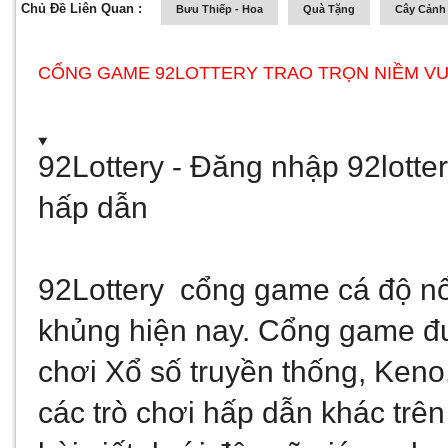
Chủ Đề Liên Quan :
Bưu Thiếp - Hoa
Quà Tặng
Cây Cảnh 
CỔNG GAME 92LOTTERY TRAO TRỌN NIỀM VUI 
92Lottery - Đăng nhập 92lotte
hấp dẫn
92Lottery  cổng game cá độ nổi
khủng hiện nay. Cổng game đư
chơi Xổ số truyền thống, Keno.
các trò chơi hấp dẫn khác trên