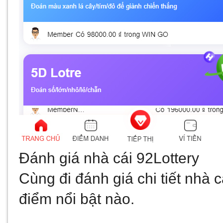
Đánh giá nhà cái 92Lottery
Cùng đi đánh giá chi tiết nhà 
điểm nổi bật nào.