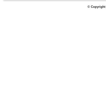
© Copyright