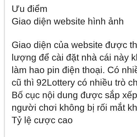
Ưu điểm
Giao diện website hình ảnh
Giao diện của website được th
lượng để cài đặt nhà cái này k
làm hao pin điện thoại. Có nhiề
cũ thì 92Lottery có nhiều trò c
Bố cục nội dung được sắp xếp 
người chơi không bị rối mắt k
Tỷ lệ cược cao