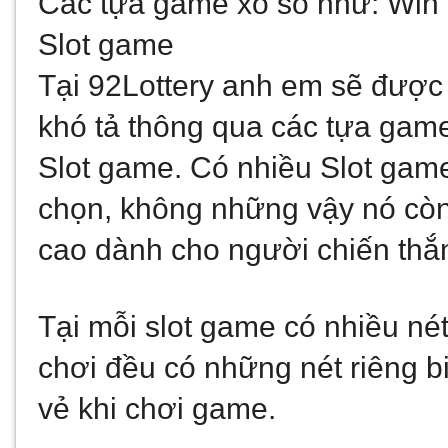
Các tựa game xổ số như: Win 
Slot game
Tại 92Lottery anh em sẽ được
khó tả thông qua các tựa game 
Slot game. Có nhiều Slot game 
chọn, không những vậy nó còn 
cao dành cho người chiến thắ
Tại mỗi slot game có nhiều né
chơi đều có những nét riêng biệt
vẻ khi chơi game.