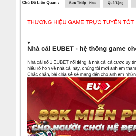
Chủ Đề Liên Quan :
Bưu Thiếp - Hoa
Quà Tặng
THƯƠNG HIỆU GAME TRỰC TUYẾN TỐT 
Nhà cái EUBET - hệ thống game chơ
Nhà cái số 1 EUBET nổi tiếng là nhà cái cá cược uy 
hiểu rõ hơn về nhà cái này, chúng tôi mời anh em tha
Chắc chắn, bài chia sẻ sẽ mang đến cho anh em những 