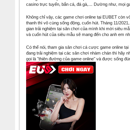
casino trực tuyến, bắn cá, đá gà,… Dường như, mọi gam
Không chỉ vậy, các game chơi online tại EUBET còn vô 
thanh thì vô cùng sống động, cuốn hút. Tháng 11/2021,
gian trải nghiệm tại sân chơi của mình khi mời siêu m
và cuốn hút của siêu mẫu sẽ mang đến cho anh em nhữ
Có thể nói, tham gia sân chơi cá cược game online tại
đang trải nghiệm tại các sân chơi nhàm chán thì hãy n
gọi là "thiên đường của game online" và được sống đ