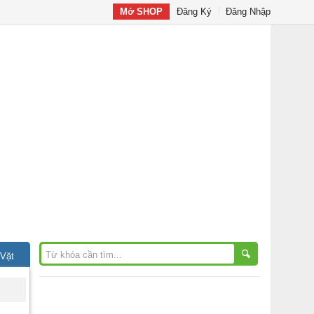
Mở SHOP
Đăng Ký
Đăng Nhập
 Vặt