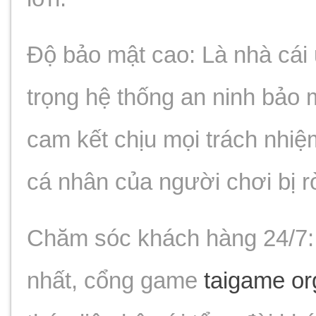
Độ bảo mật cao:
Là nhà cái 
trọng hệ thống an ninh bảo
cam kết chịu mọi trách nhiệ
cá nhân của người chơi bị rò
Chăm sóc khách hàng 24/7:
nhất, cổng game
taigame or