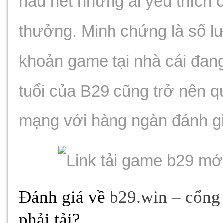
hầu hết những ai yêu thích c
thưởng. Minh chứng là số l
khoản game tại nhà cái đan
tuổi của B29 cũng trở nên q
mạng với hàng ngàn đánh gi
Đánh giá về
b29.win – cổng
phải tải?