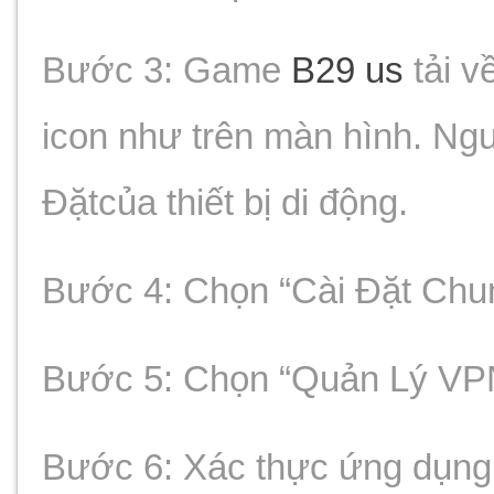
Bước 3:
Game
B29 us
tải v
icon như trên màn hình. N
Đặt
của thiết bị di động.
Bước 4:
Chọn “
Cài Đặt Chu
Bước 5:
Chọn “
Quản Lý VPN 
Bước 6: Xác thực ứng dụng