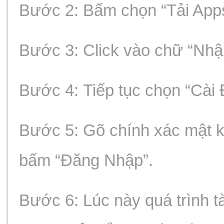
Bước 2
: Bấm chọn
“Tải App
Bước 3:
Click vào chữ
“Nhậ
Bước 4:
Tiếp tục chọn
“Cài 
Bước 5:
Gõ chính xác mật k
bấm
“Đăng Nhập”
.
Bước 6:
Lúc này quá trình t