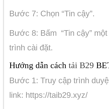
Bước 7:
Chọn
“Tin cậy”.
Bước 8:
Bấm “
Tin cậy”
một 
trình cài đặt.
Hướng dẫn cách
tải B29
BET
Bước 1:
Truy cập trình duyệt
link: https://taib29.xyz/