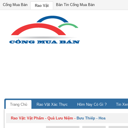
Cổng Mua Bán
Bản Tin Cổng Mua Bán
Rao Vặt
Trang Chủ
Rao Vặt Xác Thực
Hôm Nay Có Gì ?
Tin Xe
Rao Vặt:
Vật Phẩm - Quà Lưu Niệm
-
Bưu Thiếp - Hoa