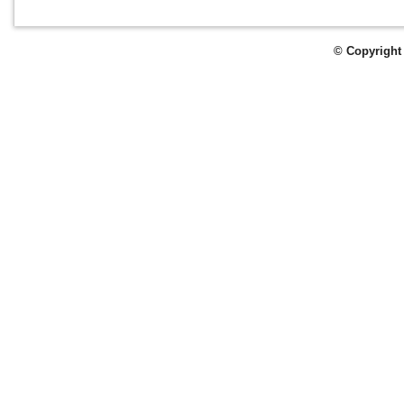
© Copyright