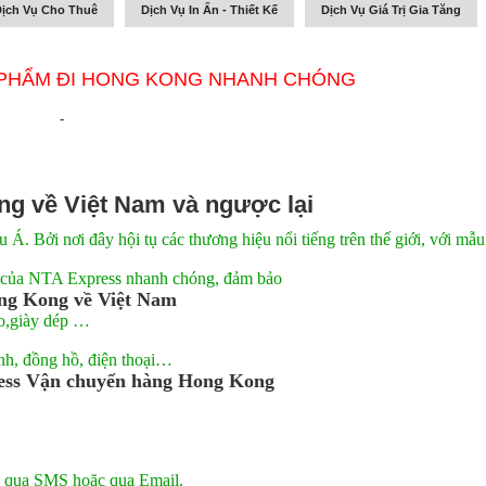
ịch Vụ Cho Thuê
Dịch Vụ In Ấn - Thiết Kế
Dịch Vụ Giá Trị Gia Tăng
 PHẨM ĐI HONG KONG NHANH CHÓNG
-
g về Việt Nam và ngược lại
. Bởi nơi đây hội tụ các thương hiệu nổi tiếng trên thế giới, với mẫu
 của NTA Express nhanh chóng, đảm bảo
ong Kong về Việt Nam
áo,giày dép …
nh, đồng hồ, điện thoại…
ress Vận chuyển hàng Hong Kong
ng qua SMS hoặc qua Email.