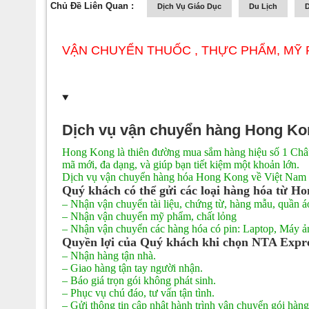
Chủ Đề Liên Quan :
Dịch Vụ Giáo Dục
Du Lịch
D
VẬN CHUYỂN THUỐC , THỰC PHẨM, MỸ
Dịch vụ vận chuyển hàng Hong Kon
Hong Kong là thiên đường mua sắm hàng hiệu số 1 Châu Á
mã mới, đa dạng, và giúp bạn tiết kiệm một khoản lớn.
Dịch vụ vận chuyển hàng hóa Hong Kong về Việt Nam
Quý khách có thể gửi các loại hàng hóa từ H
– Nhận vận chuyển tài liệu, chứng từ, hàng mẫu, quần 
– Nhận vận chuyển mỹ phẩm, chất lỏng
– Nhận vận chuyển các hàng hóa có pin: Laptop, Máy ả
Quyền lợi của Quý khách khi chọn NTA Exp
– Nhận hàng tận nhà.
– Giao hàng tận tay người nhận.
– Báo giá trọn gói không phát sinh.
– Phục vụ chú đáo, tư vấn tận tình.
– Gửi thông tin cập nhật hành trình vận chuyển gói hà