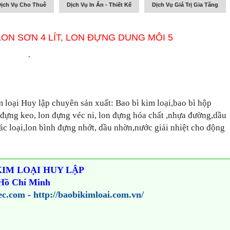
ịch Vụ Cho Thuê
Dịch Vụ In Ấn - Thiết Kế
Dịch Vụ Giá Trị Gia Tăng
LON SƠN 4 LÍT, LON ĐỰNG DUNG MÔI 5
-
loại Huy lập chuyên sản xuất: Bao bì kim loại,bao bì hộp
n đựng keo, lon đựng véc ni, lon đựng hóa chất ,nhựa đường,dầu
ác loại,lon bình đựng nhớt, dầu nhờn,nước giải nhiệt cho động
KIM LOẠI HUY LẬP
 Hồ Chí Minh
ec.com
-
http://baobikimloai.com.vn/