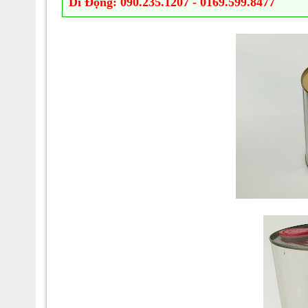
Di Động: 090.235.1207 - 0169.599.8477