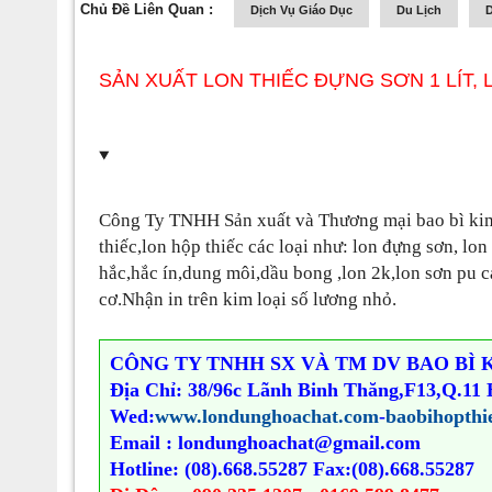
Chủ Đề Liên Quan :
Dịch Vụ Giáo Dục
Du Lịch
D
SẢN XUẤT LON THIẾC ĐỰNG SƠN 1 LÍT, 
Công Ty TNHH Sản xuất và Thương mại bao bì kim 
thiếc,lon hộp thiếc các loại như: lon đựng sơn, lo
hắc,hắc ín,dung môi,dầu bong ,lon 2k,lon sơn pu c
cơ.Nhận in trên kim loại số lương nhỏ.
CÔNG TY TNHH SX VÀ TM DV BAO BÌ 
Địa Chỉ: 38/96c Lãnh Binh Thăng,F13,Q.11
Wed:
www.londunghoachat.com
-
baobihopthi
Email : londunghoachat@gmail.com
Hotline: (08).668.55287 Fax:(08).668.55287