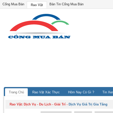
Cổng Mua Bán
Bản Tin Cổng Mua Bán
Rao Vặt
Trang Chủ
Rao Vặt Xác Thực
Hôm Nay Có Gì ?
Tin Xe
Rao Vặt:
Dịch Vụ - Du Lịch - Giải Trí
-
Dịch Vụ Giá Trị Gia Tăng