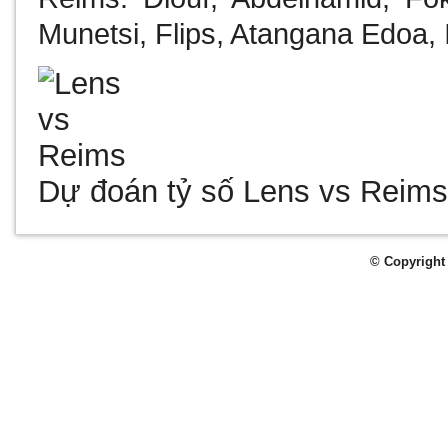
Munetsi, Flips, Atangana Edoa, 
Dự đoán tỷ số Lens vs Reim
© Copyright