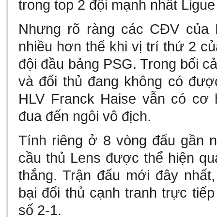
trong top 2 đội mạnh nhất Ligue
Nhưng rõ ràng các CĐV của L
nhiều hơn thế khi vị trí thứ 2 
đội đầu bảng PSG. Trong bối c
và đối thủ đang không có đượ
HLV Franck Haise vẫn có cơ h
đua đến ngôi vô địch.
Tính riêng ở 8 vòng đấu gần 
cầu thủ Lens được thể hiện qu
thắng. Trận đấu mới đây nhất,
bại đối thủ cạnh tranh trực tiếp 
số 2-1.