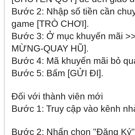
Bước 2: Nhập số tiền cần chuy
game [TRÒ CHƠI].
Bước 3: Ở mục khuyến mãi >
MỪNG-QUAY HŨ].
Bước 4: Mã khuyến mãi bỏ qu
Bước 5: Bấm [GỬI ĐI].
Đối với thành viên mới
Bước 1: Truy cập vào kênh nh
Bước 2: Nhấn chọn "Đăng Ký" đ