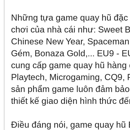
Những tựa game quay hũ đặc sắ
chơi của nhà cái như: Sweet B
Chinese New Year, Spaceman, 
Gém, Bonaza Gold,... EU9 - E
cung cấp game quay hũ hàng đầ
Playtech, Microgaming, CQ9, Pr
sản phẩm game luôn đảm bảo 
thiết kế giao diện hình thức đế
Điều đáng nói, game quay hũ E