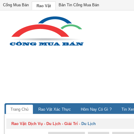
Cổng Mua Bán
Bản Tin Cổng Mua Bán
Rao Vặt
Trang Chủ
Rao Vặt Xác Thực
Hôm Nay Có Gì ?
Tin Xe
Rao Vặt:
Dịch Vụ - Du Lịch - Giải Trí
-
Du Lịch