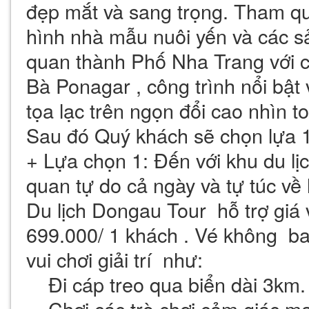
đẹp mắt và sang trọng. Tham q
hình nhà mẫu nuôi yến và các 
quan thành Phố Nha Trang với cá
Bà Ponagar , công trình nổi bật
tọa lạc trên ngọn đổi cao nhìn 
Sau đó Quý khách sẽ chọn lựa 1
+ Lựa chọn 1: Đến với khu du lị
quan tự do cả ngày và tự túc về 
Du lịch Dongau Tour hỗ trợ giá
699.000/ 1 khách . Vé không ba
vui chơi giải trí như:
Đi cáp treo qua biển dài 3km.
Chơi các trò chơi cảm giác m