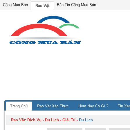
Cổng Mua Bán
Bản Tin Cổng Mua Bán
Rao Vặt
Trang Chủ
Rao Vặt Xác Thực
Hôm Nay Có Gì ?
Tin Xe
Rao Vặt:
Dịch Vụ - Du Lịch - Giải Trí
-
Du Lịch