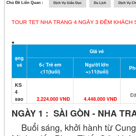
Chủ Đề Liên Quan :
Dịch Vụ Giáo Dục
Du Lịch
Dịch Vụ C
TOUR TET NHA TRANG 4 NGÀY 3 ĐÊM KHÁCH 
Giá vé
ạng
6< Trẻ em
Người lớn
vé
Ph
<11(tuổi)
=>11(tuổi)
KS
4
Đã
sao
2.224.000 VNĐ
4.448.000 VNĐ
NGÀY 1 : SÀI GÒN - NHA TR
Buổi sáng, khởi hành từ Cung