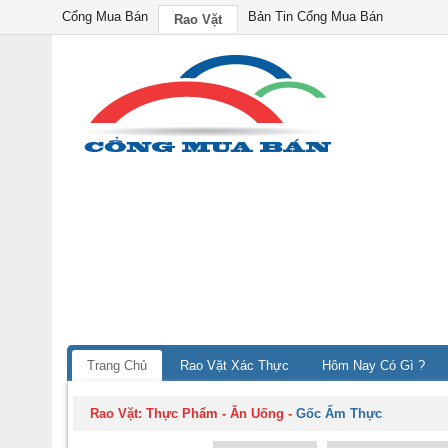
Cổng Mua Bán
Bản Tin Cổng Mua Bán
Rao Vặt
Trang Chủ
Rao Vặt Xác Thực
Hôm Nay Có Gì ?
Rao Vặt:
Thực Phẩm - Ăn Uống
-
Gốc Ẩm Thực