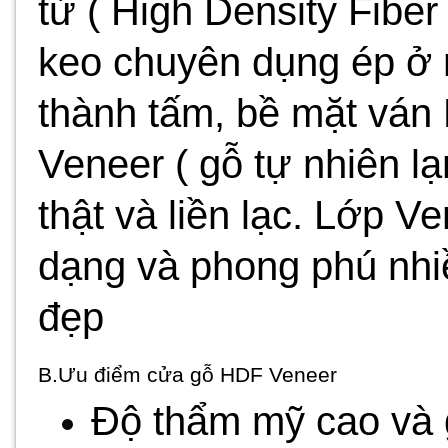
từ ( High Density Fiber 
keo chuyên dụng ép ở n
thành tấm, bề mặt ván
Veneer ( gỗ tự nhiên l
thật và liền lạc. Lớp V
dạng và phong phú nhiề
đẹp
B.Ưu điểm cửa gỗ HDF Veneer
Độ thẩm mỹ cao và g