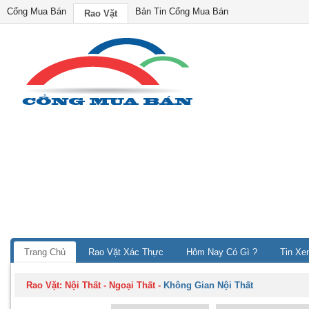
Cổng Mua Bán
Bản Tin Cổng Mua Bán
Rao Vặt
Trang Chủ
Rao Vặt Xác Thực
Hôm Nay Có Gì ?
Tin Xe
Rao Vặt:
Nội Thất - Ngoại Thất
-
Không Gian Nội Thất