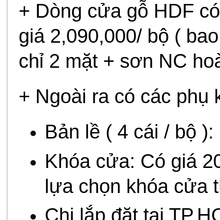
+ Dòng cửa gỗ HDF có 
giá 2,090,000/ bộ ( b
chỉ 2 mặt + sơn NC hoà
+ Ngoài ra có các phụ k
Bản lề ( 4 cái / bộ )
Khóa cửa: Có giá 20
lựa chọn khóa cửa th
Chi lắp đặt tại TP.