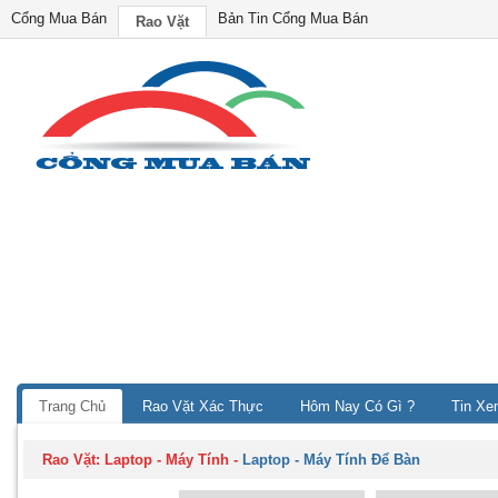
Cổng Mua Bán
Bản Tin Cổng Mua Bán
Rao Vặt
Trang Chủ
Rao Vặt Xác Thực
Hôm Nay Có Gì ?
Tin Xe
Rao Vặt:
Laptop - Máy Tính
-
Laptop - Máy Tính Để Bàn