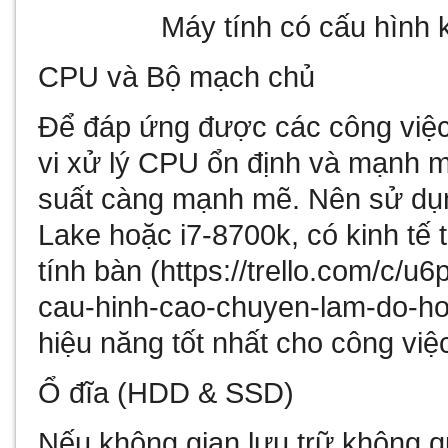
Máy tính có cấu hình
CPU và Bộ mạch chủ
Để đáp ứng được các công việc
vi xử lý CPU ổn định và mạnh m
suất càng mạnh mẽ. Nên sử dụng
Lake hoặc i7-8700k, có kinh tế 
tính bàn (
https://trello.com/c/u
cau-hinh-cao-chuyen-lam-do-ho
hiệu năng tốt nhất cho công việ
Ổ đĩa (HDD & SSD)
Nếu không gian lưu trữ không qu