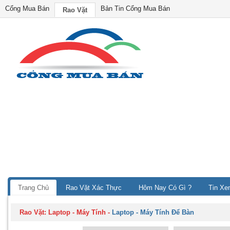
Cổng Mua Bán
Bản Tin Cổng Mua Bán
Rao Vặt
Trang Chủ
Rao Vặt Xác Thực
Hôm Nay Có Gì ?
Tin Xe
Rao Vặt:
Laptop - Máy Tính
-
Laptop - Máy Tính Để Bàn