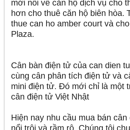
mới nổi vể
căn hộ dịch vụ cho t
hơn
cho thuê căn hộ biên hòa
. 
thue can ho amber court
và
cho
Plaza
.
Cân bàn điện tử
của
can dien t
cùng
cân phân tích điện tử
và
c
mini điện tử
. Đó mới chỉ là một 
cân điện tử Việt Nhật
Hiện nay nhu cầu
mua bán cân 
nổi trội và rầm rộ. Chúng tôi c