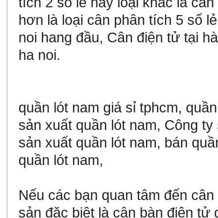
tích 2 số lẻ
hay loại khác là
cân 
hơn là loại
cân phân tích 5 số lẻ
noi
hang đầu,
Cân điện tử tại hà
ha noi
.
quần lót nam giá sỉ tphcm
,
quần
sản xuất quần lót nam
,
Công ty 
sản xuất quần lót nam
,
bán quần
quần lót nam
,
Nếu các bạn quan tâm đến
cân 
sản đặc biệt là
cân bàn điện tử 