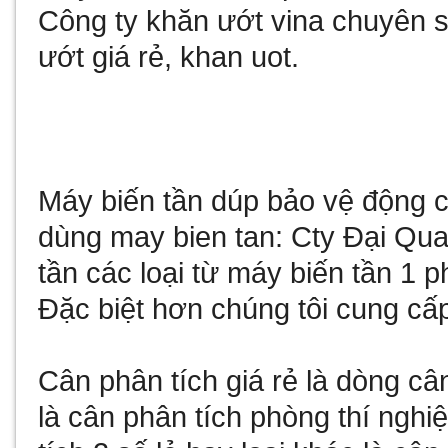
Công ty
khăn ướt vina
chuyên sả
ướt giá rẻ
,
khan uot
.
Máy biến tần
dúp bảo vệ động cơ
dùng
may bien tan
: Cty Đại Qu
tần
các loại từ
máy biến tần 1 p
Đặc biệt hơn chúng tôi cung cấ
Cân phân tích giá rẻ
là dòng câ
là
cân phân tích phòng thí nghi