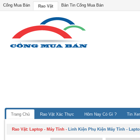
Cổng Mua Bán
Bản Tin Cổng Mua Bán
Rao Vặt
Trang Chủ
Rao Vặt Xác Thực
Hôm Nay Có Gì ?
Tin Xe
Rao Vặt:
Laptop - Máy Tính
-
Linh Kiện Phụ Kiện Máy Tính - Lapt