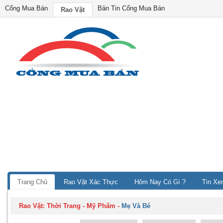
Cổng Mua Bán
Bản Tin Cổng Mua Bán
Rao Vặt
Trang Chủ
Rao Vặt Xác Thực
Hôm Nay Có Gì ?
Tin Xe
Rao Vặt:
Thời Trang - Mỹ Phẩm
-
Mẹ Và Bé