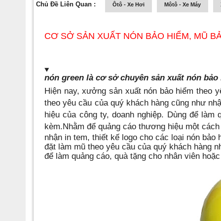
Chủ Đề Liên Quan :
Ôtô - Xe Hơi
Môtô - Xe Máy
CƠ SỞ SẢN XUẤT NÓN BẢO HIỂM, MŨ B
nón green
là cơ sở chuyên sản xuất nón bảo
Hiện nay, xưởng sản xuất nón bảo hiểm theo yê
theo yêu cầu của quý khách hàng cũng như nhận
hiệu của công ty, doanh nghiệp. Dùng để làm 
kèm.Nhằm để quảng cáo thương hiệu một cách
nhận in tem, thiết kế logo cho các loại nón bảo
đặt làm mũ theo yêu cầu của quý khách hàng nh
để làm quảng cáo, quà tặng cho nhân viên hoặ