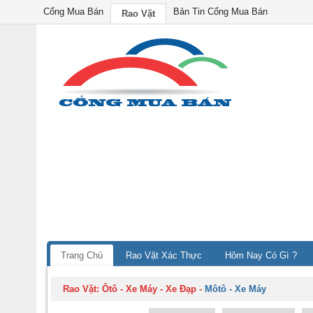
Cổng Mua Bán
Bản Tin Cổng Mua Bán
Rao Vặt
Trang Chủ
Rao Vặt Xác Thực
Hôm Nay Có Gì ?
Rao Vặt:
Ôtô - Xe Máy - Xe Đạp
-
Môtô - Xe Máy