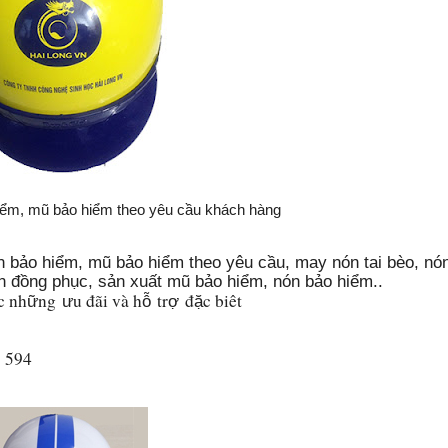
iểm, mũ bảo hiểm theo yêu cầu khách hàng
n bảo hiểm, mũ bảo hiểm theo yêu cầu
, may nón tai bèo, nó
thun đồng phục, sản xuất mũ bảo hiểm, nón bảo hiểm..
c nh
ng
u đãi và h
tr
đ
c biê
t
ữ
ư
ỗ
ợ
ặ
9 594