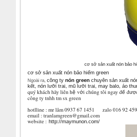
cơ sở sản xuất nón bảo h
cơ sở sản xuất nón bảo hiểm green
công ty
nón green
chuyên
sản xuất nó
Ngoài ra,
kết, nón lưỡi trai, mũ lưỡi trai, may balo, áo 
quý khách hãy liên h
v
i chúng tôi ngay đ
đ
ệ
ớ
ể
ượ
công ty tnhh tm sx green
hotlline : mr lâm 0937 67 1451 zalo 016 92 45
email : tranlamgreen@gmail.com
website :
http://maymunon.com/