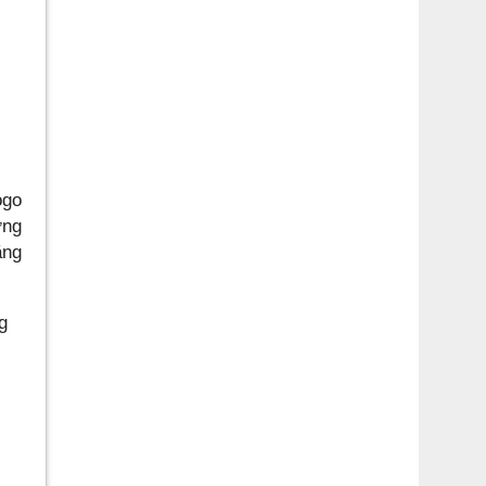
ogo
ơng
ặng
g