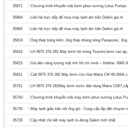
35871
Chương trình khuyến mãi bơm phun sương Lotus Pumps 
35864
Liên hệ trực tiếp để mua máy lạnh âm trần Daikin giá rẻ
35865
Liên hệ trực tiếp để mua máy lạnh âm trần Daikin giá rẻ
35819
Ống thép tráng kẽm, ống thép nhúng nóng Panasonic, ống
35816
LH 0975 376 282 Máy bơm hố móng Tsurumi,bơm cao áp,
35815
Giá đèn năng lượng mặt trời hồ chí minh – Hotline: 0965 
35811
Call 0975 376 282 Máy bơm cứu hỏa Matra CM 40-200A,c
35761
LH 0975 376 282Máy bơm nước dân dụng Matra CD67,cấp
35743
Chương trình khuyến mãi máy bơm phun sương Lotus Pu
35735
Máy lạnh giấu trần nối ống gió - Cung cấp lắp đặt chuyen 
35726
Cập nhật chi tiết máy lạnh tủ đứng Daikin mới nhất