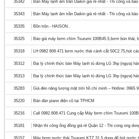
35342
Bán Máy lạnh âm trần Daikin giá rẻ nhất - Thi công và bảo t
35343
Bán Máy lạnh âm trần Daikin giá rẻ nhất - Thi công và bảo t
35335
Bồn trộn - HAISON..
35325
Báo giá máy bơm chìm Tsurumi 100B45.5,bơm bùn thải, 
35318
LH 0982 808 471 bơm nước thải cánh cắt 50C2.75,hút các 
35312
Đại lý chính thức bán Máy lạnh tủ đứng LG 3hp (ngựa) hà
35313
Đại lý chính thức bán Máy lạnh tủ đứng LG 3hp (ngựa) hà
35283
Giá đèn năng lượng mặt trời hồ chí minh – Hotline: 0965 
35220
Bán đàn piano điện cũ tại TPHCM
35216
Call 0982.808.471 Cung cấp Máy bơm chìm Tsurumi 100B4
35181
Nhận thi công ống đồng giá rẻ Quận 12 - Thi cong ong don
35157
Máy bơm nước thải Tsurumi KTZ 31.5,dụng để hút nước t