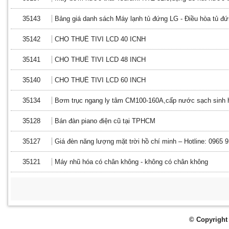
35143
Bảng giá danh sách Máy lạnh tủ đứng LG - Điều hòa tủ đ
35142
CHO THUÊ TIVI LCD 40 ICNH
35141
CHO THUÊ TIVI LCD 48 INCH
35140
CHO THUÊ TIVI LCD 60 INCH
35134
Bơm trục ngang ly tâm CM100-160A,cấp nước sạch sinh h
35128
Bán đàn piano điện cũ tại TPHCM
35127
Giá đèn năng lượng mặt trời hồ chí minh – Hotline: 0965 
35121
Máy nhũ hóa có chân không - không có chân không
© Copyright