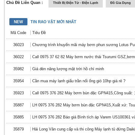
Chủ Đề Liên Quan :
Thiết Bị Điện Tử - Điện Lạnh
Đồ Gia Dụng
NEW
TIN RAO VẶT MỚI NHẤT
Mã Code
Tiêu Đề
36023
Chương trình khuyến mãi máy bơm phun sương Lotus Pu
36022
Call 0975 37 62 82 Máy bơm nước thải Tsurumi GSZ,bơm
35982
Giá đèn năng lượng mặt trời hồ chí minh
35954
Cần mua máy lạnh giấu trần nối ống gió 10hp giá rẻ ?
35923
Call 0975 376 282 Máy bơm bùn đặc GPN415,Công suất: 
35887
LH 0975 376 282 Máy bơm bùn đặc GPN415,Xuất xứ: Tsu
35885
LH 0975 376 282 Báo giá Bình tích áp Varem US100361 v
35879
Hải Long Vân cung cấp và thi công Máy lạnh tủ đứng Daik