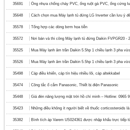
35691
Ống nhựa chống cháy PVC, ống ruột gà PVC, ống cứng l
35648
Cách chọn mua Máy lạnh tủ đứng LG Inverter cần lưu ý đ
35578
Tổng hợp các dòng bơm họa tiễn
35572
Nơi bán và thi công Máy lạnh tủ đứng Daikin FVPGR20 - 
35525
Mua Máy lạnh âm trần Daikin 5.5hp 1 chiều lạnh 3 pha vừa 
35526
Mua Máy lạnh âm trần Daikin 5.5hp 1 chiều lạnh 3 pha vừa 
35498
Cáp điều khiển, cáp tín hiệu nhiều lõi, cáp altekkabel
35474
Công tắc ổ cắm Panasonic, Thiết bị điện Panasonic
35448
Giá đèn năng lượng mặt trời hồ chí minh – Hotline: 0965 
35423
Những điều không ít người biết về thuốc corticosteroids là
35382
Bình tích áp Varem US024361 được nhập khẩu trực tiếp từ