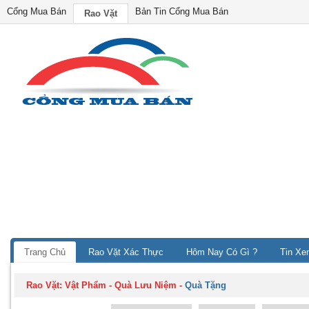
Cổng Mua Bán
Bản Tin Cổng Mua Bán
Rao Vặt
Trang Chủ
Rao Vặt Xác Thực
Hôm Nay Có Gì ?
Tin Xe
Rao Vặt:
Vật Phẩm - Quà Lưu Niệm
-
Quà Tặng