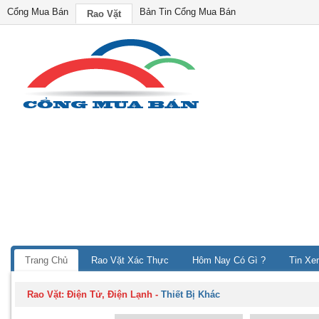
Cổng Mua Bán
Bản Tin Cổng Mua Bán
Rao Vặt
Trang Chủ
Rao Vặt Xác Thực
Hôm Nay Có Gì ?
Tin Xe
Rao Vặt:
Điện Tử, Điện Lạnh
-
Thiết Bị Khác