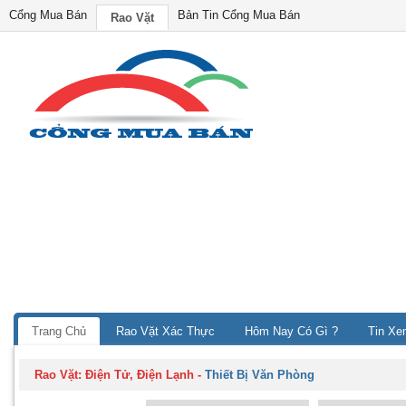
Cổng Mua Bán
Bản Tin Cổng Mua Bán
Rao Vặt
Trang Chủ
Rao Vặt Xác Thực
Hôm Nay Có Gì ?
Tin Xe
Rao Vặt:
Điện Tử, Điện Lạnh
-
Thiết Bị Văn Phòng