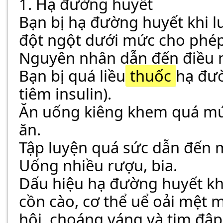
1. Hạ đường huyết
Bạn bị hạ đường huyết khi 
đột ngột dưới mức cho phép 
Nguyên nhân dẫn đến điều nà
Bạn bị quá liều
 thuốc 
hạ đườ
tiêm insulin).
Ăn uống kiêng khem quá m
ăn.
Tập luyện quá sức dẫn đến 
Uống nhiều rượu, bia.
Dấu hiệu hạ đường huyết khá
cồn cào, cơ thể uể oải mệt 
hôi, choáng váng và tim đậ