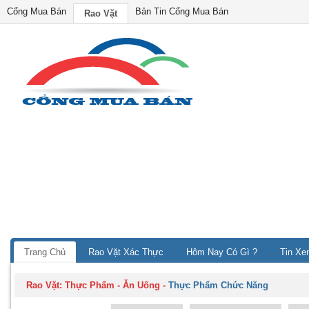
Cổng Mua Bán
Bản Tin Cổng Mua Bán
Rao Vặt
Trang Chủ
Rao Vặt Xác Thực
Hôm Nay Có Gì ?
Tin Xe
Rao Vặt:
Thực Phẩm - Ăn Uống
-
Thực Phẩm Chức Năng