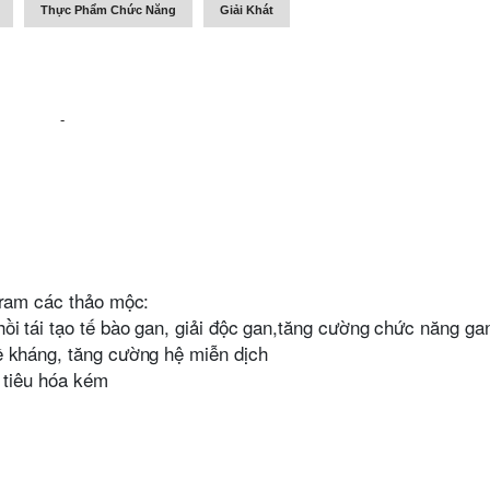
Thực Phẩm Chức Năng
Giải Khát
-
gram các thảo mộc:
ồi tái tạo tế bào gan, giải độc gan,tăng cường chức năng ga
ề kháng, tăng cường hệ miễn dịch
, tiêu hóa kém