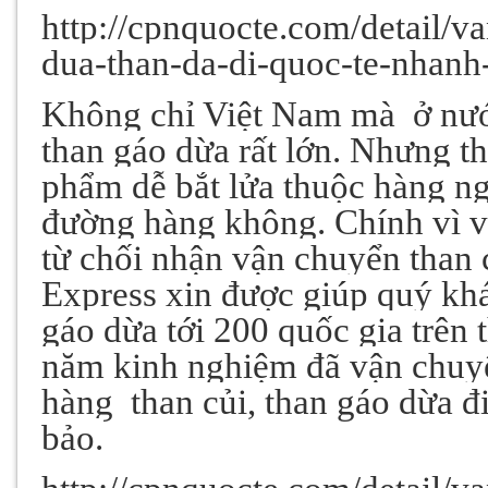
http://cpnquocte.com/detail/v
dua-than-da-di-quoc-te-nhan
Không chỉ Việt Nam mà
ở nướ
than gáo dừa rất lớn. Nhưng tha
phẩm dễ bắt lửa thuộc hàng n
đường hàng không. Chính vì v
từ chối nhận vận chuyển than c
Express xin được giúp quý khá
gáo dừa tới 200 quốc gia trên t
năm kinh nghiệm đã vận chuyể
hàng
than củi, than gáo dừa 
bảo.