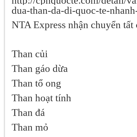
http://cpnquocte.com/detail/v
dua-than-da-di-quoc-te-nhan
NTA Express nhận chuyển tất c
Than củi
Than gáo dừa
Than tổ ong
Than hoạt tính
Than đá
Than mỏ