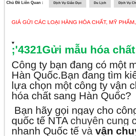
Chủ Đề Liên Quan :
Dịch Vụ Giáo Dục
Du Lịch
Dịch Vụ C
GIÁ GỬI CÁC LOẠI HÀNG HÓA CHẤT, MỸ PHẨM
;'4321Gửi mẫu hóa chất
Công ty bạn đang có một m
Hàn Quốc.
Bạn đang tìm ki
lựa chọn một công ty vận c
hóa chất sang Hàn Quốc?
Bạn hãy gọi ngay cho côn
quốc tế NTA
chuyên cung 
nhanh Qu
ố
c t
ế
và
v
ậ
n chu