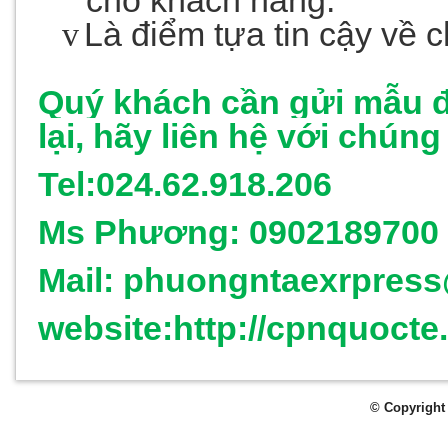
cho khách hàng.
v
Là điểm tựa tin cậy về 
Quý khách cần
gửi mẫu đ
lại
, hãy liên hệ với chúng
Tel:024.62.918.206
Ms Phương:
0902189700 (
Mail: phuongntaexrpres
website:http://cpnquoct
© Copyright