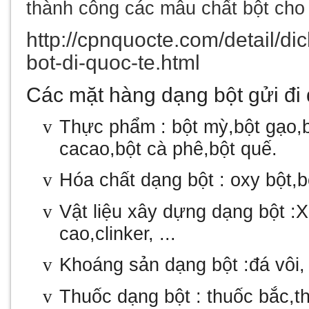
thành công các mẫu chất bột cho 
http://cpnquocte.com/detail/d
bot-di-quoc-te.html
Các mặt hàng dạng bột gửi đi 
Thực phẩm : bột mỳ,bột gạo,b
v
cacao,bột cà phê,bột quế.
Hóa chất dạng bột : oxy bột,bộ
v
Vật liệu xây dựng dạng bột :X
v
cao,clinker, ...
Khoáng sản dạng bột :đá vôi, 
v
Thuốc dạng bột : thuốc bắc,t
v