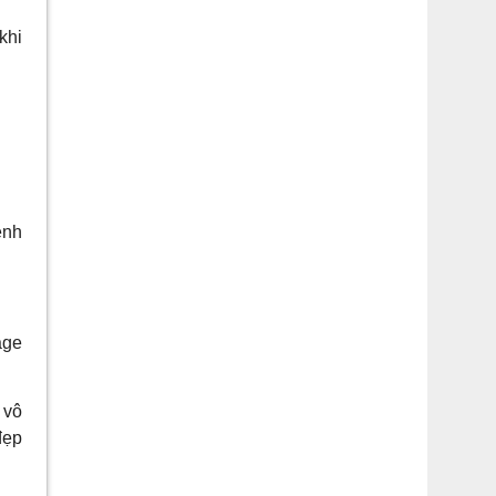
khi
ệnh
age
 vô
đẹp