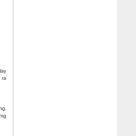
tay
 ra
ng.
ơng