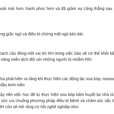
thoải mái hơn, hạnh phúc hơn và đã giảm sự căng thẳng sau 
ng giấc ngủ và điều trị chứng mất ngủ kéo dài.
ch cầu đóng một vai trò lớn trong việc bảo vệ cơ thể khỏi b
ức năng miễn dịch đối với những người bị nhiễm HIV.
a phát hiện ra rằng khi thực hiện các động tác xoa bóp, mass
 đầu kinh niên
ậy nên việc học để tự thực hiện xoa bóp bấm huyệt tại nhà là
hết sức ưa chuộng phương pháp điều trị bệnh và chăm sóc sắc 
BH còn sẽ mở rộng cơ hội nghề nghiệp như: