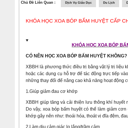
Chủ Đề Liên Quan :
Dịch Vụ Giáo Dục
Du Lịch
D
KHÓA HỌC XOA BÓP BẤM HUYỆT CẤP C
KHÓA HỌC XOA BÓP BẤ
CÓ NÊN HỌC XOA BÓP BẤM HUYỆT KHÔNG?
XBBH là phương thức điều trị bằng vật lý trị liệu
hoặc các dụng cụ hỗ trợ để tác động trực tiếp và
những thay đổi để nâng cao khả năng hoạt động của
1.Giúp giảm đau cơ khớp
XBBH giúp tăng và cải thiện lưu thông khí huyế
Do vậy, xoa bóp bấm huyệt có thể làm giảm cơn
khớp gây nên như: thoái hóa, thoát vị đĩa đệm, đa
2.Làm dịu cảm giác lo lắng/trầm cảm