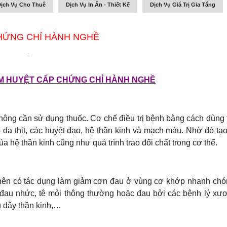
ịch Vụ Cho Thuê
Dịch Vụ In Ấn - Thiết Kế
Dịch Vụ Giá Trị Gia Tăng
HỨNG CHỈ HÀNH NGHỀ
-
M HUYỆT CẤP CHỨNG CHỈ HÀNH NGHỀ
 không cần sử dụng thuốc. Cơ chế điều trị bệnh bằng cách dùng 
o da thịt, các huyệt đạo, hệ thần kinh và mạch máu. Nhờ đó tạo
 hệ thần kinh cũng như quá trình trao đổi chất trong cơ thể.
t nên có tác dụng làm giảm cơn đau ở vùng cơ khớp nhanh chó
 đau nhức, tê mỏi thông thường hoặc đau bởi các bệnh lý xư
u dây thần kinh,…