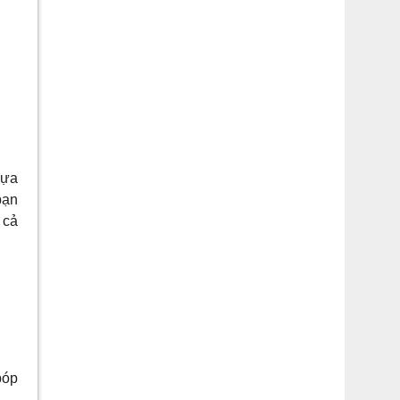
lựa
bạn
 cả
bóp