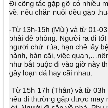
Đi công tác gặp gỡ có nhiều m
về. nếu chăn nuôi đều gặp thuậ
-Từ 13h-15h (Mùi) và từ 01-03
phải đề phòng. Người ra đi tốt
người chửi rủa, hạn chế lây b
hành, bàn cãi, việc quan,…nên
như bắt buộc đi vào giờ này t
gây loạn đả hay cãi nhau.
-Từ 15h-17h (Thân) và từ 03h-0
nếu đi thường gặp được may 
lời. Người đi sắp về nhà. Phụ 