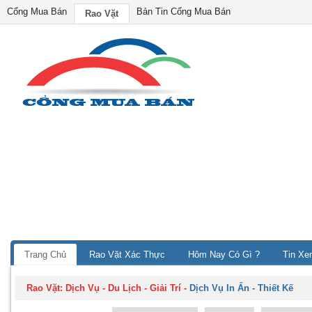
Cổng Mua Bán
Bản Tin Cổng Mua Bán
Rao Vặt
Trang Chủ
Rao Vặt Xác Thực
Hôm Nay Có Gì ?
Tin Xe
Rao Vặt:
Dịch Vụ - Du Lịch - Giải Trí
-
Dịch Vụ In Ấn - Thiết Kế