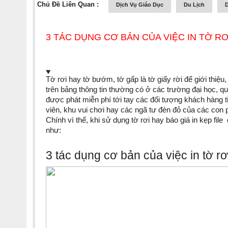
Chủ Đề Liên Quan :
Dịch Vụ Giáo Dục
Du Lịch
D
3 TÁC DỤNG CƠ BẢN CỦA VIỆC IN TỜ R
Tờ rơi hay tờ bướm, tờ gấp là tờ giấy rời để giới thiệ
trên bảng thông tin thường có ở các trường đại học, quá
được phát miễn phí tới tay các đối tượng khách hàng t
viên, khu vui chơi hay các ngã tư đèn đỏ của các con 
Chính vì thế, khi sử dụng tờ rơi hay
báo giá in kẹp file 
như:
3 tác dụng cơ bản của việc in tờ rơ