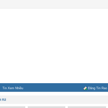
Tin Xem Nhiều
Đăng Tin Rao
ết Kế