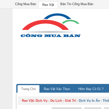
Cổng Mua Bán
Bản Tin Cổng Mua Bán
Rao Vặt
Trang Chủ
Rao Vặt Xác Thực
Hôm Nay Có Gì ?
Rao Vặt:
Dịch Vụ - Du Lịch - Giải Trí
-
Dịch Vụ In Ấn - Thi