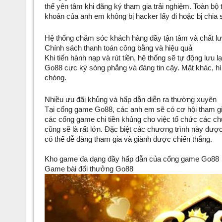
thể yên tâm khi đăng ký tham gia trải nghiệm. Toàn bộ 
khoản của anh em không bị hacker lấy đi hoặc bị chia 
Hệ thống chăm sóc khách hàng đầy tận tâm và chất l
Chính sách thanh toán công bằng và hiệu quả
Khi tiến hành nạp và rút tiền, hệ thống sẽ tự động lưu 
Go88 cực kỳ sòng phẳng và đáng tin cậy. Mặt khác, hình
chóng.
Nhiều ưu đãi khủng và hấp dẫn diễn ra thường xuyên 
Tại cổng game Go88, các anh em sẽ có cơ hội tham gia 
các cổng game chi tiền khủng cho việc tổ chức các ch
cũng sẽ là rất lớn. Đặc biệt các chương trình này được
có thể dễ dàng tham gia và giành được chiến thắng. 
Kho game đa dạng đầy hấp dẫn của cổng game Go88
Game bài đổi thưởng Go88