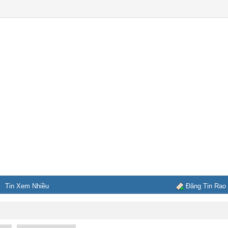
Tin Xem Nhiều
Đăng Tin Rao