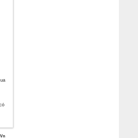
ua 
có 
.Vn