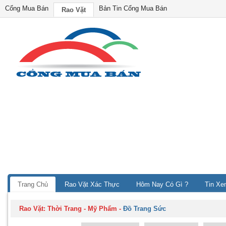
Cổng Mua Bán
Bản Tin Cổng Mua Bán
Rao Vặt
Trang Chủ
Rao Vặt Xác Thực
Hôm Nay Có Gì ?
Tin Xe
Rao Vặt:
Thời Trang - Mỹ Phẩm
-
Đồ Trang Sức