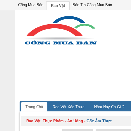
Cổng Mua Bán
Bản Tin Cổng Mua Bán
Rao Vặt
Trang Chủ
Rao Vặt Xác Thực
Hôm Nay Có Gì ?
Rao Vặt:
Thực Phẩm - Ăn Uống
-
Gốc Ẩm Thực