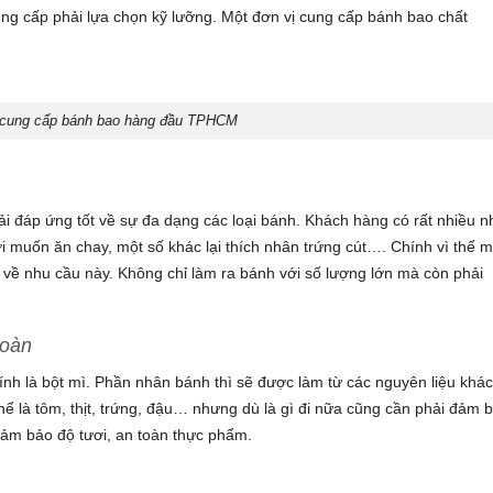
cung cấp phải lựa chọn kỹ lưỡng. Một đơn vị cung cấp bánh bao chất
 cung cấp bánh bao hàng đầu TPHCM
hải đáp ứng tốt về sự đa dạng các loại bánh. Khách hàng có rất nhiều n
i muốn ăn chay, một số khác lại thích nhân trứng cút…. Chính vì thế m
t về nhu cầu này. Không chỉ làm ra bánh với số lượng lớn mà còn phải
toàn
nh là bột mì. Phần nhân bánh thì sẽ được làm từ các nguyên liệu khá
ể là tôm, thịt, trứng, đậu… nhưng dù là gì đi nữa cũng cần phải đảm 
đảm bảo độ tươi, an toàn thực phẩm.