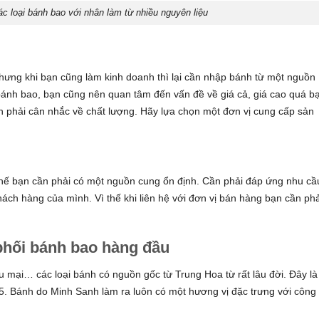
c loại bánh bao với nhân làm từ nhiều nguyên liệu
hưng khi bạn cũng làm kinh doanh thì lại cần nhập bánh từ một nguồn
i bánh bao, bạn cũng nên quan tâm đến vấn đề về giá cả, giá cao quá b
ần phải cân nhắc về chất lượng. Hãy lựa chọn một đơn vị cung cấp sản
thế bạn cần phải có một nguồn cung ổn định. Cần phải đáp ứng nhu cầ
ách hàng của mình. Vì thế khi liên hệ với đơn vị bán hàng bạn cần phả
phối bánh bao hàng đầu
 mại… các loại bánh có nguồn gốc từ Trung Hoa từ rất lâu đời. Đây là
5. Bánh do Minh Sanh làm ra luôn có một hương vị đặc trưng với công