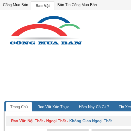
Cổng Mua Bán
Bản Tin Cổng Mua Bán
Rao Vặt
Trang Chủ
Rao Vặt Xác Thực
Hôm Nay Có Gì ?
Tin Xe
Rao Vặt:
Nội Thất - Ngoại Thất
-
Không Gian Ngoại Thất