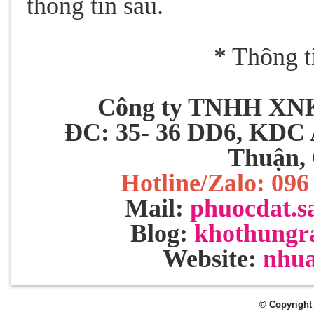
thông tin sau.
* Thông t
Công ty TNHH XN
ĐC: 35- 36 DD6, KDC 
Thuận,
Hotline/Zalo: 09
Mail:
phuocdat.s
Blog:
khothungr
Website:
nhu
© Copyright