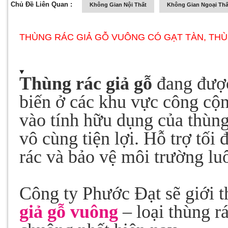
Chủ Đề Liên Quan :
Không Gian Nội Thất
Không Gian Ngoại Thấ
THÙNG RÁC GIẢ GỖ VUÔNG CÓ GẠT TÀN, THÙN
Thùng rác giả gỗ
đang được
biến ở các khu vực công cộn
vào tính hữu dụng của thùng
vô cùng tiện lợi. Hỗ trợ tối 
rác và bảo vệ môi trường lu
Công ty Phước Đạt sẽ giới t
giả gỗ vuông
– loại thùng r