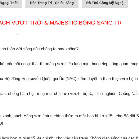
Ngoại Thất
Đèn Trang Trí - Chiếu Sáng
Đồ Thủ Công Mỹ Nghệ
ẠCH VƯỢT TRỘI & MAJESTIC BÓNG SANG TR
-
tinh thần đời sống của chúng ta hay không?
kết cấu nội ngoại thất thì màng sơn siêu láng mịn, bóng đẹp cũng quan trọng
a Hội đồng Hen suyễn Quốc gia Úc (NAC) kiểm duyệt là thân thiện với bệnh
u, chống bám bụi, rong rêu, chùi rửa vượt trội, Đạt Thử nghiệm Chống Nấ
 xanh, sạch,Hãng sơn Jotun chính thức ra mắt bao bì Lớn 15L cho Bộ đôi 
ỘI
ù hợp hơn & giúp tối đa chi phí cho việc tân trang Không gian sống của các 