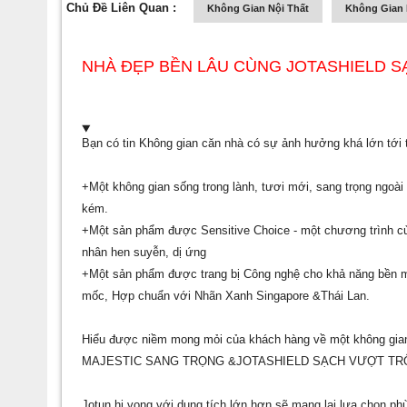
Chủ Đề Liên Quan :
Không Gian Nội Thất
Không Gian 
NHÀ ĐẸP BỀN LÂU CÙNG JOTASHIELD S
Bạn có tin Không gian căn nhà có sự ảnh hưởng khá lớn tới 
+Một không gian sống trong lành, tươi mới, sang trọng ngoài 
kém.
+Một sản phẩm được Sensitive Choice - một chương trình củ
nhân hen suyễn, dị ứng
+Một sản phẩm được trang bị Công nghệ cho khả năng bền mà
mốc, Hợp chuẩn với Nhãn Xanh Singapore &Thái Lan.
Hiểu được niềm mong mỏi của khách hàng về một không gian
MAJESTIC SANG TRỌNG &JOTASHIELD SẠCH VƯỢT TR
Jotun hi vọng với dung tích lớn hơn sẽ mang lại lựa chọn ph