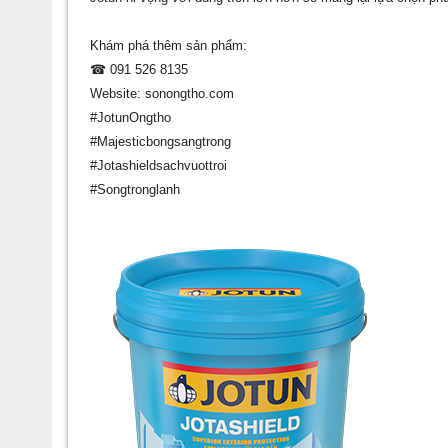
Khám phá thêm sản phẩm:
☎ 091 526 8135
Website: sonongtho.com
#JotunOngtho
#Majesticbongsangtrong
#Jotashieldsachvuottroi
#Songtronglanh