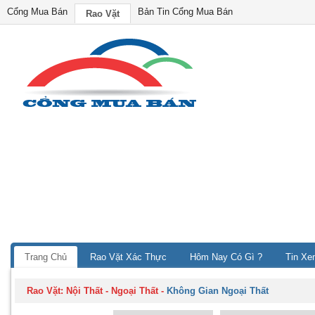
Cổng Mua Bán
Bản Tin Cổng Mua Bán
Rao Vặt
Trang Chủ
Rao Vặt Xác Thực
Hôm Nay Có Gì ?
Tin Xe
Rao Vặt:
Nội Thất - Ngoại Thất
-
Không Gian Ngoại Thất