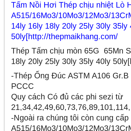
Tấm Nồi Hơi Thép chịu nhiệt Lò 
A515/16Mo3/10Mo3/12Mo3/13CrM
14ly 16ly 18ly 20ly 25ly 30ly 35ly 
50ly[http://thepmaikhang.com/
Thép Tấm chịu mòn 65G 65Mn SCM
18ly 20ly 25ly 30ly 35ly 40ly 50l
-
Thép Ống Đúc ASTM A106 Gr.B 
PCCC
Quy cách Có đủ các phi sezi từ
21,34,42,49,60,73,76,89,101,114
-Ngoài ra chúng tôi còn cung cấ
A515/16Mo3/10Mo3/12Mo3/13CrM