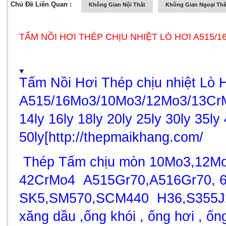
Chủ Đề Liên Quan :
Không Gian Nội Thất
Không Gian Ngoại Thấ
TẤM NỒI HƠI THÉP CHỊU NHIỆT LÒ HƠI A515/
Tấm Nồi Hơi Thép chịu nhiệt Lò 
A515/16Mo3/10Mo3/12Mo3/13CrM
14ly 16ly 18ly 20ly 25ly 30ly 35ly 
50ly[http://thepmaikhang.com/
Thép Tấm chịu mòn
10Mo3
,12M
42CrMo4
A515Gr70,A516Gr70,
6
SK5,SM570,SCM440 H36,S355J
xăng dầu ,ống khói , ống hơi , ốn