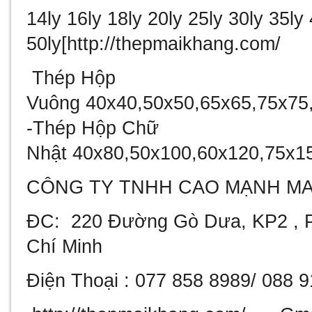
14ly 16ly 18ly 20ly 25ly 30ly 35ly 
50ly[http://thepmaikhang.com/
Thép Hộp
Vuông
40x40,50x50,65x65,75x75
-T
hép Hộp Chữ
Nhật
40x80,50x100,60x120,75x1
CÔNG TY TNHH CAO MẠNH MA
ĐC: 220 Đường Gò Dưa, KP2 , P
Chí Minh
Điện Thoại : 077 858 8989/ 088 