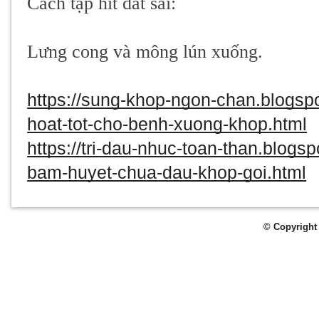
Cách tập hít đất sai:
Lưng cong và mông lún xuống.
https://sung-khop-ngon-chan.blogsp
hoat-tot-cho-benh-xuong-khop.html
https://tri-dau-nhuc-toan-than.blog
bam-huyet-chua-dau-khop-goi.html
© Copyright