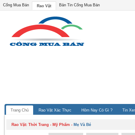
Cổng Mua Bán
Bản Tin Cổng Mua Bán
Rao Vặt
Trang Chủ
Rao Vặt Xác Thực
Hôm Nay Có Gì ?
Tin Xe
Rao Vặt:
Thời Trang - Mỹ Phẩm
-
Mẹ Và Bé