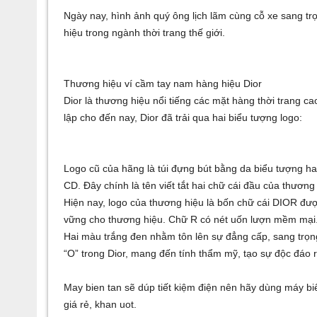
Ngày nay, hình ảnh quý ông lịch lãm cùng cỗ xe sang trọ
hiệu trong ngành thời trang thế giới.
Thương hiệu ví cầm tay nam hàng hiệu Dior
Dior là thương hiệu nổi tiếng các mặt hàng thời trang 
lập cho đến nay, Dior đã trải qua hai biểu tượng logo:
Logo cũ của hãng là
túi đựng bút bằng da
biểu tượng ha
CD. Đây chính là tên viết tắt hai chữ cái đầu của thương 
Hiện nay, logo của thương hiệu là bốn chữ cái DIOR được
vững cho thương hiệu. Chữ R có nét uốn lượn mềm mại.
Hai màu trắng đen nhằm tôn lên sự đẳng cấp, sang trọng
“O” trong Dior, mang đến tính thẩm mỹ, tạo sự độc đáo r
May bien tan
sẽ dúp tiết kiệm điện nên hãy dùng
máy bi
giá rẻ
,
khan uot
.