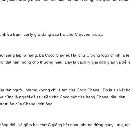
 nhiều tranh cãi lý giải đằng sau hai chữ C quyền lực ấy.
ười sáng lập ra hãng, bà Coco Chanel. Hai chữ C trong logo chính là tê
gười đặt nền móng cho thương hiệu. Đây là cách lý giải đơn giản và dễ 
 của tên người, nhưng không chỉ là tên của Coco Chanel. Đó là sự kết h
ỷ và cũng là người đầu tư tiền cho Coco mở cửa hàng Chanel đầu tiên.
sự tri ân của Chanel đến ông.
 không đổi. Nó gồm hai chữ C giống hệt nhau nhưng đứng quay lưng, tạ