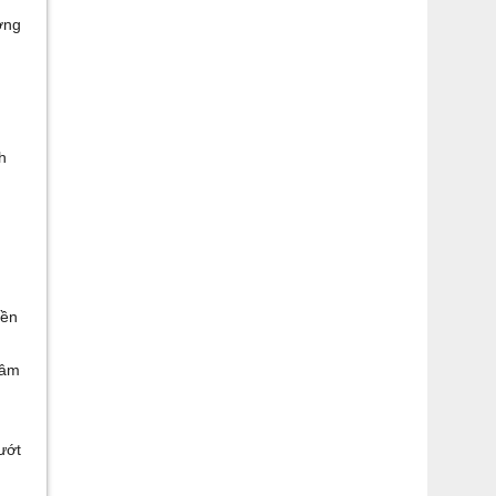
ơng
h
bền
.
 âm
ướt