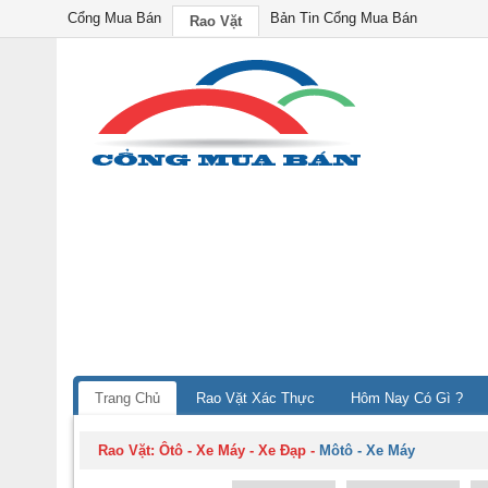
Cổng Mua Bán
Bản Tin Cổng Mua Bán
Rao Vặt
Trang Chủ
Rao Vặt Xác Thực
Hôm Nay Có Gì ?
Rao Vặt:
Ôtô - Xe Máy - Xe Đạp
-
Môtô - Xe Máy