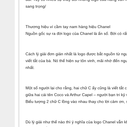
sang trọng/
Thương hiệu ví cầm tay nam hàng hiệu Chanel
Nguồn gốc sự ra đời logo của Chanel là ẩn số. Bởi có rất
Cách lý giải đơn giản nhất là logo được bắt nguồn từ ng
viết tắt của bà. Nó thể hiện sự tôn vinh, mãi nhớ đến n
nhất.
Một số người lại cho rằng, hai chữ C ấy cũng là viết tắt
giữa hai cái tên Coco và Arthur Capel – người bạn tri k
Biểu tượng 2 chữ C lồng vào nhau thay cho lời cảm ơn, 
Dù lý giải như thế nào thì ý nghĩa của logo Chanel vẫn