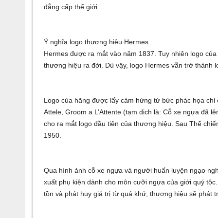
đẳng cấp thế giới.
Ý nghĩa logo thương hiệu Hermes
Hermes được ra mắt vào năm 1837. Tuy nhiên logo của h
thương hiệu ra đời. Dù vậy, logo Hermes vẫn trở thành l
Logo của hãng được lấy cảm hứng từ bức phác họa chỉ c
Attele, Groom a L’Attente (tạm dịch là: Cỗ xe ngựa đã l
cho ra mắt logo đầu tiên của thương hiệu. Sau Thế chiế
1950.
Qua hình ảnh cỗ xe ngựa và người huấn luyện ngạo ngh
xuất phụ kiện dành cho môn cưỡi ngựa của giới quý tộc
tồn và phát huy giá trị từ quá khứ, thương hiệu sẽ phát 