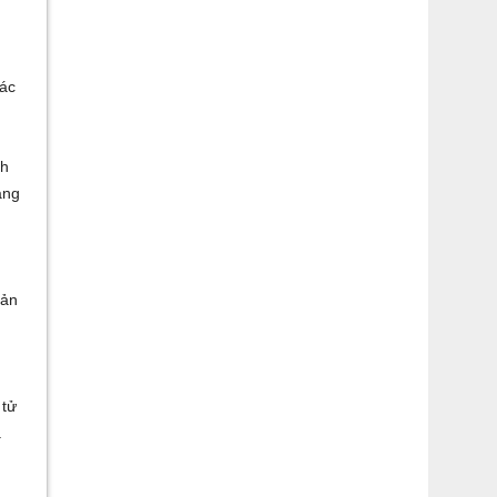
ác
ch
ang
sản
 tử
.