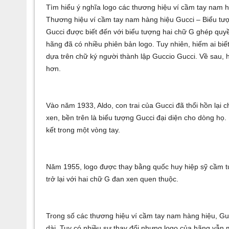
Tìm hiểu ý nghĩa logo các thương hiệu ví cầm tay nam 
Thương hiệu ví cầm tay nam hàng hiệu Gucci – Biểu tư
Gucci được biết đến với biểu tượng hai chữ G ghép quyề
hãng đã có nhiều phiên bản logo. Tuy nhiên, hiếm ai biết
dựa trên chữ ký người thành lập Guccio Gucci. Về sau, 
hơn.
Vào năm 1933, Aldo, con trai của Gucci đã thổi hồn lại 
xen, bền trên là biểu tượng Gucci đại diện cho dòng họ. 
kết trong một vòng tay.
Năm 1955, logo được thay bằng quốc huy hiệp sỹ cầm túi
trở lại với hai chữ G đan xen quen thuộc.
Trong số các thương hiệu ví cầm tay nam hàng hiệu, Gucc
dài. Tuy có nhiều sự thay đổi nhưng logo của hãng vẫn 