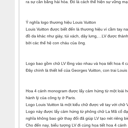
ra sự cân bằng hài hòa. Đó là cách thể hiện sự vững m
Ý nghĩa logo thương hiệu Louis Vuitton
Louis Vuitton được biết đến là thương hiệu ví cầm tay 
đồ da khác như giày, túi xách, dây lưng,…LV được thành 
bởi các thế hệ con cháu của ông.
Logo bao gồm chữ LV lồng vào nhau và họa tiết hoa 4 c
Đây chính là thiết kế của Georges Vuitton, con trai Lou
Hoa 4 cánh monogram được lấy cảm hứng từ một loài ho
hành lý của công ty ở Paris.
Logo Louis Vuitton là một kiểu chữ được vẽ tay với chữ 
Logo này được lấy cảm hứng từ phông chữ La Mã cổ đại.
nghĩa không bao giờ thay đổi đã giúp LV tạo nét riêng bi
Cho đến nay, biểu tượng LV đi cùng họa tiết hoa 4 cán