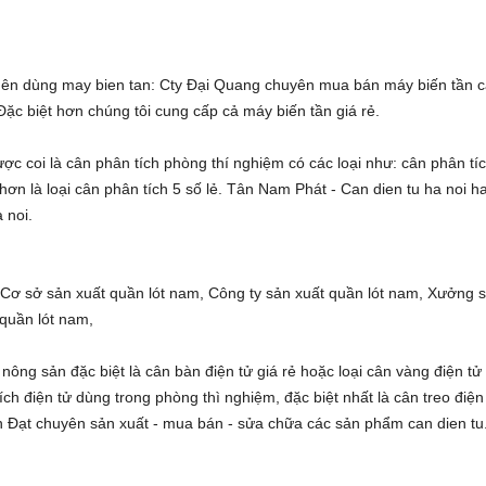
 nên dùng
may bien tan
: Cty Đại Quang chuyên
mua bán máy biến tần
c
 Đặc biệt hơn chúng tôi cung cấp cả
máy biến tần giá rẻ
.
ược coi là
cân phân tích phòng thí nghiệm
có các loại như:
cân phân tí
hơn là loại
cân phân tích 5 số lẻ
. Tân Nam Phát -
Can dien tu ha noi
h
a noi
.
,
Cơ sở sản xuất quần lót nam
,
Công ty sản xuất quần lót nam
,
Xưởng 
 quần lót nam
,
nông sản đặc biệt là
cân bàn điện tử giá rẻ
hoặc loại
cân vàng điện tử
ích điện tử
dùng trong phòng thì nghiệm, đặc biệt nhất là
cân treo điện
n Đạt
chuyên sản xuất - mua bán - sửa chữa các sản phẩm
can dien tu