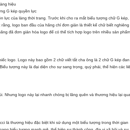
hàng hiệu
ợng G kép quyền lực
n lực của làng thời trang. Trước khi cho ra mắt biểu tượng chữ G kép,
 rằng, logo ban đầu của hãng chỉ đơn giản là thiết kế chữ biết nghiêng
hãng đã đơn giản hóa logo để có thể tích hợp logo trên nhiều sản phẩ
chiếc logo. Logo này bao gồm 2 chữ viết tắt cha ông là 2 chữ G kép đan
Biểu tượng này là đại diện cho sự sang trọng, quý phái, thể hiện các li
. Nhưng logo này lại nhanh chóng bị lãng quên và thương hiệu lại qu
i là thương hiệu đặc biệt khi sử dụng một biểu tượng trong thời gian
mang biểu tượng mạnh mẽ, thể hiện sự thành công, địa vị xã hội và sự