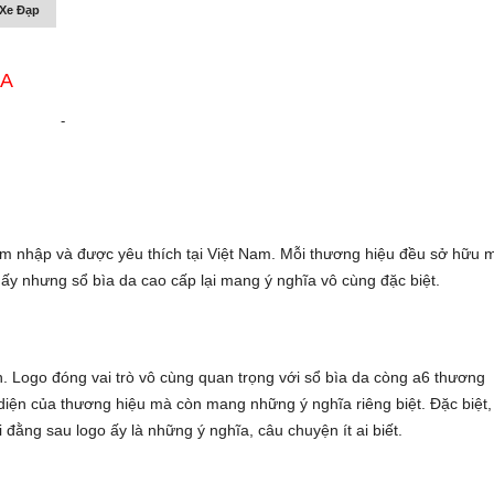
Xe Đạp
DA
-
m nhập và được yêu thích tại Việt Nam. Mỗi thương hiệu đều sở hữu 
n ấy nhưng
sổ bìa da cao cấp
lại mang ý nghĩa vô cùng đặc biệt.
. Logo đóng vai trò vô cùng quan trọng với
sổ bìa da còng a6
thương
 diện của thương hiệu mà còn mang những ý nghĩa riêng biệt. Đặc biệt,
 đằng sau logo ấy là những ý nghĩa, câu chuyện ít ai biết.