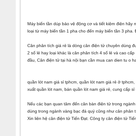
Máy biến tần
dúp bảo vệ động cơ và tiết kiệm điện hãy
loại từ
máy biến tần 1 pha
cho đến
máy biến tần 3 pha
.
Cân phân tích giá rẻ
là dòng cân điện tử chuyên dùng đ
2 số lẻ
hay loại khác là
cân phân tích 4 số lẻ
và cao cấp 
đầu,
Cân điện tử tại hà nội
bạn cần mua
can dien tu o h
quần lót nam giá sỉ tphcm
,
quần lót nam giá rẻ ở tphcm
xuất quần lót nam
,
bán quần lót nam giá rẻ
,
cung cấp sỉ
Nếu các bạn quan tâm đến
cân bàn điện tử
trong ngành 
dùng trong ngành vàng bạc đá quý cũng như
cân phân t
Xin liên hệ
cân điện tử
Tiến Đạt. Công ty
cân điện tử Tiế