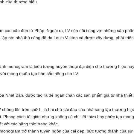
ạnh của thương hiệu.
nam cao cấp đến từ Pháp. Ngoài ra, LV còn nổi tiếng với những sản phẩ
lập bởi nhà thủ công đồ da Louis Vuitton và được xây dựng, phát triển
ánh monogram là biểu tượng huyền thoại đại diện cho thương hiệu này
is với mong muốn tạo bản sắc riêng cho LV.
a Nhật Bản, được tạo ra để ngăn chặn các sản phẩm giá từ nhà thiết 
V chồng lên trên chữ L, là hai chữ cái đầu của nhà sáng lập thương hiệ
 Phong cách tối giản nhưng không có chi tiết thừa hay phức tạp mang
ệt với các hãng thời trang khác.
h monogram trở thành tuyên ngôn của cái đẹp, bức tường thành của sự