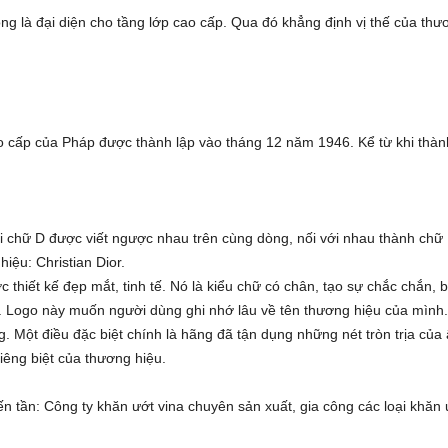
ng là đại diện cho tầng lớp cao cấp. Qua đó khẳng định vị thế của thư
cao cấp của Pháp được thành lập vào tháng 12 năm 1946. Kể từ khi thàn
i chữ D được viết ngược nhau trên cùng dòng, nối với nhau thành chữ
hiệu: Christian Dior.
 thiết kế đẹp mắt, tinh tế. Nó là kiểu chữ có chân, tạo sự chắc chắn, 
 Logo này muốn người dùng ghi nhớ lâu về tên thương hiệu của mình
. Một điều đặc biệt chính là hãng đã tận dụng những nét tròn trịa của
iêng biệt của thương hiệu.
ến tần
: Công ty
khăn ướt vina
chuyên sản xuất, gia công các loại
khăn 