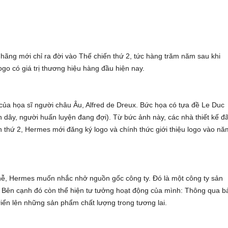
ãng mới chỉ ra đời vào Thế chiến thứ 2, tức hàng trăm năm sau khi
ogo có giá trị thương hiệu hàng đầu hiện nay.
ủa họa sĩ người châu Âu, Alfred de Dreux. Bức họa có tựa đề Le Duc
ên dây, người huấn luyện đang đợi). Từ bức ảnh này, các nhà thiết kế đ
n thứ 2, Hermes mới đăng ký logo và chính thức giới thiệu logo vào nă
ễ, Hermes muốn nhắc nhở nguồn gốc công ty. Đó là một công ty sản
. Bên cạnh đó còn thể hiện tư tưởng hoạt động của mình: Thông qua b
triển lên những sản phẩm chất lượng trong tương lai.