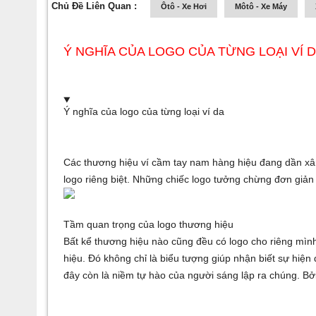
Chủ Đề Liên Quan :
Ôtô - Xe Hơi
Môtô - Xe Máy
Ý NGHĨA CỦA LOGO CỦA TỪNG LOẠI VÍ 
Ý nghĩa của logo của từng loại ví da
Các thương hiệu ví cầm tay nam hàng hiệu đang dần xâ
logo riêng biệt. Những chiếc logo tưởng chừng đơn giả
Tầm quan trọng của logo thương hiệu
Bất kể thương hiệu nào cũng đều có logo cho riêng mình
hiệu. Đó không chỉ là biểu tượng giúp nhận biết sự hiện
đây còn là niềm tự hào của người sáng lập ra chúng. Bởi