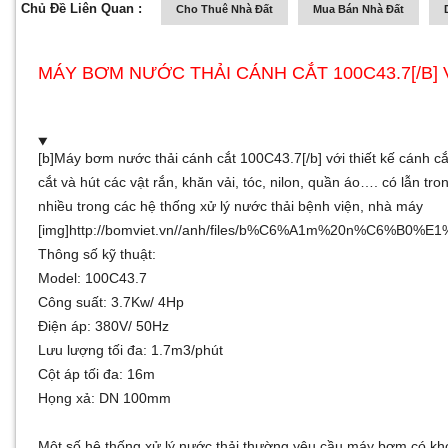
Chủ Đề Liên Quan :
Cho Thuê Nhà Đất
Mua Bán Nhà Đất
MÁY BƠM NƯỚC THẢI CÁNH CẮT 100C43.7[/B] 
[b]Máy bơm nước thải cánh cắt 100C43.7[/b] với thiết kế cánh 
cắt và hút các vật rắn, khăn vải, tóc, nilon, quần áo…. có lẫn t
nhiều trong các hệ thống xử lý nước thải bệnh viện, nhà máy
[img]http://bomviet.vn//anh/files/b%C6%A1m%20n%C6%B0%
Thông số kỹ thuật:
Model: 100C43.7
Công suất: 3.7Kw/ 4Hp
Điện áp: 380V/ 50Hz
Lưu lượng tối đa: 1.7m3/phút
Cột áp tối đa: 16m
Họng xả: DN 100mm
Một số hệ thống xử lý nước thải thường yêu cầu máy bơm có khớ