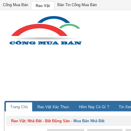
Cổng Mua Bán
Bản Tin Cổng Mua Bán
Rao Vặt
Trang Chủ
Rao Vặt Xác Thực
Hôm Nay Có Gì ?
Tin Xe
Rao Vặt:
Nhà Đất - Bất Động Sản
-
Mua Bán Nhà Đất