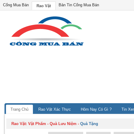
Cổng Mua Bán
Bản Tin Cổng Mua Bán
Rao Vặt
Trang Chủ
Rao Vặt Xác Thực
Hôm Nay Có Gì ?
Tin Xe
Rao Vặt:
Vật Phẩm - Quà Lưu Niệm
-
Quà Tặng