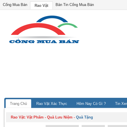
Cổng Mua Bán
Bản Tin Cổng Mua Bán
Rao Vặt
Trang Chủ
Rao Vặt Xác Thực
Hôm Nay Có Gì ?
Tin Xe
Rao Vặt:
Vật Phẩm - Quà Lưu Niệm
-
Quà Tặng