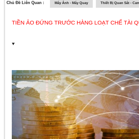
Chủ Đề Liên Quan :
Máy Ảnh - Máy Quay
Thiết Bị Quan Sát - Ca
TIỀN ẢO ĐỨNG TRƯỚC HÀNG LOẠT CHẾ TÀI Q