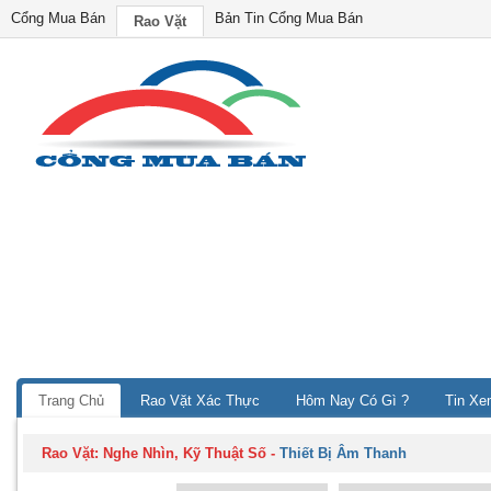
Cổng Mua Bán
Bản Tin Cổng Mua Bán
Rao Vặt
Trang Chủ
Rao Vặt Xác Thực
Hôm Nay Có Gì ?
Tin Xe
Rao Vặt:
Nghe Nhìn, Kỹ Thuật Số
-
Thiết Bị Âm Thanh