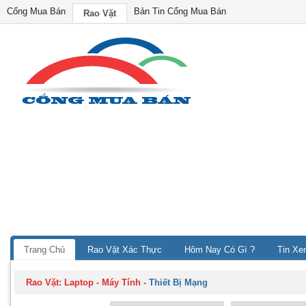
Cổng Mua Bán
Bản Tin Cổng Mua Bán
Rao Vặt
Trang Chủ
Rao Vặt Xác Thực
Hôm Nay Có Gì ?
Tin Xe
Rao Vặt:
Laptop - Máy Tính
-
Thiết Bị Mạng