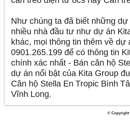
cân treo điện tử ocs
hay
Cân tre
Như chúng ta đã biết
những dự 
nhiều nhà đầu tư như
dự án Kit
khác, mọi thông tin thêm về
dự 
0901.265.199 để có thông tin
Ki
chính xác nhất -
Bán căn hộ Ste
dự án nổi bật của Kita Group đư
Căn hộ Stella En Tropic Bình T
Vĩnh Long
.
© Copyright