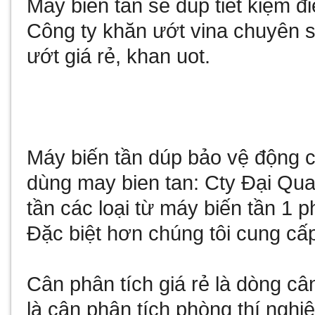
May bien tan
sẽ dúp tiết kiệm 
Công ty
khăn ướt vina
chuyên sả
ướt giá rẻ
,
khan uot
.
Máy biến tần
dúp bảo vệ động cơ
dùng
may bien tan
: Cty Đại Qu
tần
các loại từ
máy biến tần 1 p
Đặc biệt hơn chúng tôi cung cấ
Cân phân tích giá rẻ
là dòng câ
là
cân phân tích phòng thí nghi