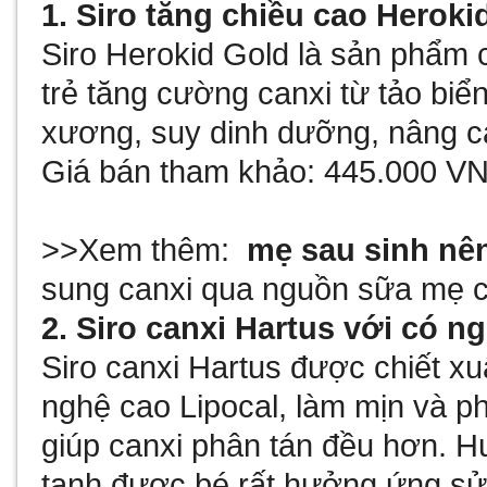
1. Siro tăng chiều cao Herok
Siro Herokid Gold là sản phẩm 
trẻ tăng cường canxi từ tảo biể
xương, suy dinh dưỡng, nâng c
Giá bán tham khảo: 445.000 V
>>Xem thêm:
mẹ sau sinh nê
sung canxi qua nguồn sữa mẹ 
2. Siro canxi Hartus với có n
Siro canxi Hartus được chiết xu
nghệ cao Lipocal, làm mịn và ph
giúp canxi phân tán đều hơn. H
tanh được bé rất hưởng ứng sử 