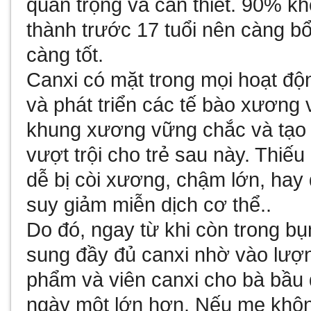
quan trọng và cần thiết. 90% k
thành trước 17 tuổi nên càng b
càng tốt.
Canxi có mặt trong mọi hoạt độn
và phát triển các tế bào xương 
khung xương vững chắc và tạo t
vượt trội cho trẻ sau này. Thiếu
dễ bị còi xương, chậm lớn, hay
suy giảm miễn dịch cơ thể..
Do đó, ngay từ khi còn trong bụ
sung đầy đủ canxi nhờ vào lượ
phẩm và viên canxi cho bà bầu 
ngày một lớn hơn. Nếu mẹ khôn