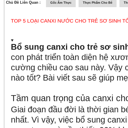
Chủ Đề Liên Quan :
Gốc Ẩm Thực
Thực Phẩm Cho Bé
Th
TOP 5 LOẠI CANXI NƯỚC CHO TRẺ SƠ SINH T
Bổ sung canxi cho trẻ sơ sin
con phát triển toàn diện hệ xư
cường chiều cao sau này. Vậy c
nào tốt? Bài viết sau sẽ giúp mẹ
Tầm quan trọng của canxi cho
Giai đoạn đầu đời là thời gian b
nhất. Vì vậy, việc bổ sung canxi