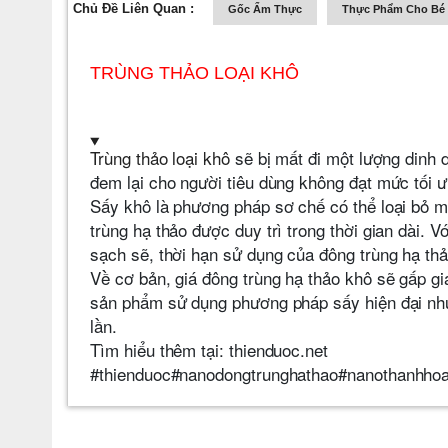
Chủ Đề Liên Quan :
Gốc Ẩm Thực
Thực Phẩm Cho Bé
TRÙNG THẢO LOẠI KHÔ
Trùng thảo loại khô
sẽ bị mất đi một lượng dinh d
đem lại cho người tiêu dùng không đạt mức tối ư
Sấy khô là phương pháp sơ chế có thể loại bỏ m
trùng hạ thảo được duy trì trong thời gian dài. 
sạch sẽ, thời hạn sử dụng của đông trùng hạ thảo
Về cơ bản, giá đông trùng hạ thảo khô sẽ gấp gi
sản phẩm sử dụng phương pháp sấy hiện đại như 
lần.
Tìm hiểu thêm tại: thienduoc.net
#thienduoc#nanodongtrunghathao#nanothanhho