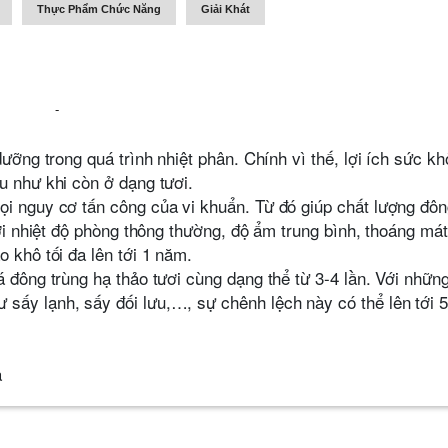
Thực Phẩm Chức Năng
Giải Khát
-
ưỡng trong quá trình nhiệt phân. Chính vì thế, lợi ích sức kh
u như khi còn ở dạng tươi.
ọi nguy cơ tấn công của vi khuẩn. Từ đó giúp chất lượng đô
Với nhiệt độ phòng thông thường, độ ẩm trung bình, thoáng mát
 khô tối đa lên tới 1 năm.
á đông trùng hạ thảo tươi cùng dạng thể từ 3-4 lần. Với nhữn
sấy lạnh, sấy đối lưu,…, sự chênh lệch này có thể lên tới 5
a