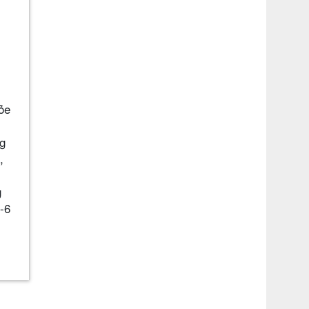
ỏe
ng
,
g
-6