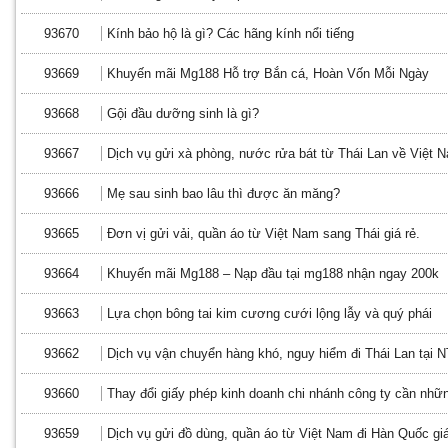
93670
Kính bảo hộ là gì? Các hãng kính nổi tiếng
93669
Khuyến mãi Mg188 Hỗ trợ Bắn cá, Hoàn Vốn Mỗi Ngày
93668
Gội đầu dưỡng sinh là gì?
93667
Dịch vụ gửi xà phòng, nước rửa bát từ Thái Lan về Việt 
93666
Mẹ sau sinh bao lâu thì được ăn măng?
93665
Đơn vị gửi vải, quần áo từ Việt Nam sang Thái giá rẻ.
93664
Khuyến mãi Mg188 – Nạp đầu tại mg188 nhận ngay 200k
93663
Lựa chọn bông tai kim cương cưới lộng lẫy và quý phái
93662
Dịch vụ vận chuyển hàng khó, nguy hiểm đi Thái Lan tại 
93660
Thay đổi giấy phép kinh doanh chi nhánh công ty cần nhữn
93659
Dịch vụ gửi đồ dùng, quần áo từ Việt Nam đi Hàn Quốc gi