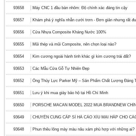
93658
Máy CNC 1 đầu bàn nhôm: Độ chính xác đáng tin cậy
93657
Khám phá ý nghĩa nhẫn cưới trơn - Đơn giản nhưng rất đ
93656
Cửa Nhựa Composite Kháng Nước 100%
93655
Mũi thép và mũi Composite, nên chọn loại nào?
93654
Kim cương ngoài hành tinh khác gì kim cương trái đất?
93653
Các Mẫu Cửa Gỗ Tự Nhiên Đẹp
93652
Ống Thủy Lực Parker Mỹ – Sản Phẩm Chất Lượng Đáng T
93651
Lưu ý khi mua giày bảo hộ tại Hồ Chí Minh
93650
PORSCHE MACAN MODEL 2022 MUA BRANDNEW CHÍN
93649
CHUYÊN CUNG CẤP SỈ HÁ CẢO XÍU MẠI HẤP CHO CÁ
93648
Phun thêu lông mày màu nâu xám phù hợp với những ai?