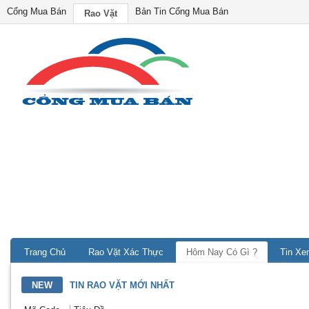
Cổng Mua Bán
Bản Tin Cổng Mua Bán
Rao Vặt
Trang Chủ
Rao Vặt Xác Thực
Hôm Nay Có Gì ?
Tin Xe
NEW
TIN RAO VẶT MỚI NHẤT