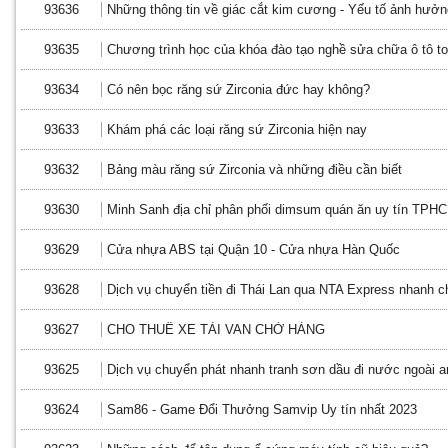
93636
Những thông tin về giác cắt kim cương - Yếu tố ảnh hưởn
93635
Chương trình học của khóa đào tạo nghề sửa chữa ô tô to
93634
Có nên bọc răng sứ Zirconia đức hay không?
93633
Khám phá các loại răng sứ Zirconia hiện nay
93632
Bảng màu răng sứ Zirconia và những điều cần biết
93630
Minh Sanh địa chỉ phân phối dimsum quán ăn uy tín TPH
93629
Cửa nhựa ABS tại Quận 10 - Cửa nhựa Hàn Quốc
93628
Dịch vụ chuyển tiền đi Thái Lan qua NTA Express nhanh ch
93627
CHO THUÊ XE TẢI VAN CHỞ HÀNG
93625
Dịch vụ chuyển phát nhanh tranh sơn dầu đi nước ngoài a
93624
Sam86 - Game Đổi Thưởng Samvip Uy tín nhất 2023