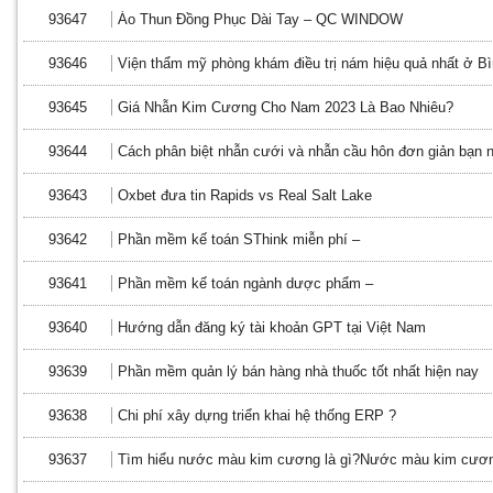
93647
Áo Thun Đồng Phục Dài Tay – QC WINDOW
93646
Viện thẩm mỹ phòng khám điều trị nám hiệu quả nhất ở 
93645
Giá Nhẫn Kim Cương Cho Nam 2023 Là Bao Nhiêu?
93644
Cách phân biệt nhẫn cưới và nhẫn cầu hôn đơn giản bạn n
93643
Oxbet đưa tin Rapids vs Real Salt Lake
93642
Phần mềm kế toán SThink miễn phí –
93641
Phần mềm kế toán ngành dược phẩm –
93640
Hướng dẫn đăng ký tài khoản GPT tại Việt Nam
93639
Phần mềm quản lý bán hàng nhà thuốc tốt nhất hiện nay
93638
Chi phí xây dựng triển khai hệ thống ERP ?
93637
Tìm hiểu nước màu kim cương là gì?Nước màu kim cương