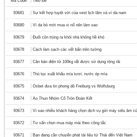
Mã Code
Tiêu Đề
93681
Sự kết hợp tuyệt vời của vest lịch lãm và ví da nam
93680
Ví da bò mới mua vi nổ nên làm sao
93679
Đuổi côn trùng ra khỏi nhà không hề khó
93678
Cách làm sạch các vết bẩn trên tường
93677
Cân bàn điện tử 100kg rất được sử dụng rộng rãi
93676
Thủ tục xuất khẩu mía tươi, nước ép mía
93675
Oxbet đưa tin phong độ Freiburg vs Wolfsburg
93674
Áo Thun Nhóm Cổ Tròn Đoàn Kết
93673
Vì sao nhiều khách hàng chọn dịch vụ gửi máy siêu âm 
93672
Tư vấn chọn mua máy mài theo công tắc
93671
Bạn đang cần chuyển phát tài liệu từ Thái đến Việt Nam