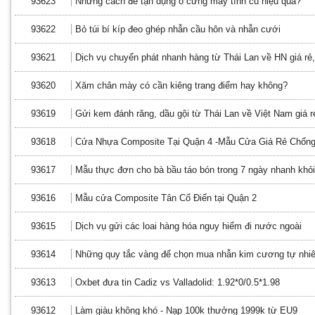
93623
Những cách để tận dụng ổ cứng máy tính cũ hiệu quả?
93622
Bỏ túi bí kíp đeo ghép nhẫn cầu hôn và nhẫn cưới
93621
Dịch vụ chuyển phát nhanh hàng từ Thái Lan về HN giá rẻ, 
93620
Xăm chân mày có cần kiêng trang điểm hay không?
93619
Gửi kem đánh răng, dầu gội từ Thái Lan về Việt Nam giá rẻ
93618
Cửa Nhựa Composite Tại Quận 4 -Mẫu Cửa Giá Rẻ Chốn
93617
Mẫu thực đơn cho bà bầu táo bón trong 7 ngày nhanh khỏi
93616
Mẫu cửa Composite Tân Cổ Điển tại Quận 2
93615
Dịch vụ gửi các loai hàng hóa nguy hiểm đi nước ngoài
93614
Những quy tắc vàng để chọn mua nhẫn kim cương tự nhiên
93613
Oxbet đưa tin Cadiz vs Valladolid: 1.92*0/0.5*1.98
93612
Làm giàu không khó - Nạp 100k thưởng 1999k từ EU9