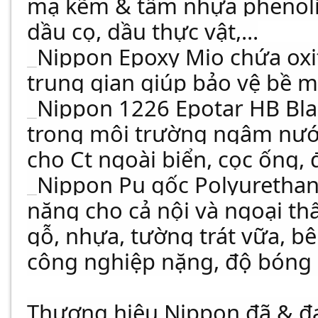
mạ kẽm & tấm nhựa phenolic
dầu cọ, dầu thực vật,...
_Nippon Epoxy Mio chứa oxi
trung gian giúp bảo vệ bề m
_Nippon 1226 Epotar HB Bl
trong môi trường ngâm nướ
cho Ct ngoài biển, cọc ống, đ
_Nippon Pu gốc Polyurethan
năng cho cả nội và ngoại thấ
gỗ, nhựa, tường trát vữa, bê
công nghiệp nặng, độ bóng 
Thương hiệu Nippon đã & đ