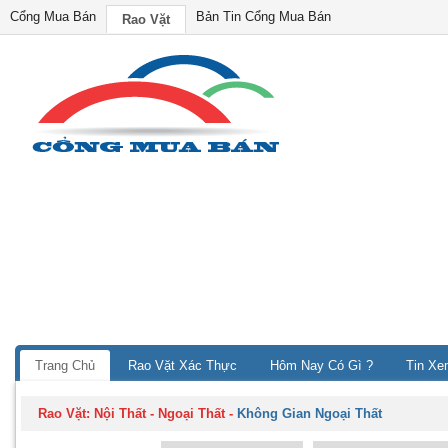
Cổng Mua Bán
Bản Tin Cổng Mua Bán
Rao Vặt
Trang Chủ
Rao Vặt Xác Thực
Hôm Nay Có Gì ?
Tin Xe
Rao Vặt:
Nội Thất - Ngoại Thất
-
Không Gian Ngoại Thất