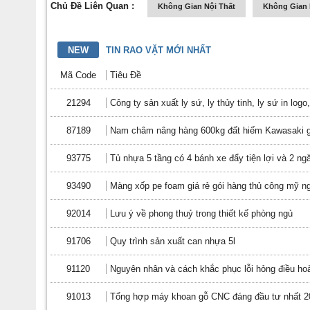
Chủ Đề Liên Quan :
Không Gian Nội Thất
Không Gian 
NEW
TIN RAO VẶT MỚI NHẤT
Mã Code
Tiêu Đề
21294
Công ty sản xuất ly sứ, ly thủy tinh, ly sứ in logo
87189
Nam châm nâng hàng 600kg đất hiếm Kawasaki giá
93775
Tủ nhựa 5 tầng có 4 bánh xe đẩy tiện lợi và 2 n
93490
Màng xốp pe foam giá rẻ gói hàng thủ công mỹ n
92014
Lưu ý về phong thuỷ trong thiết kế phòng ngủ
91706
Quy trình sản xuất can nhựa 5l
91120
Nguyên nhân và cách khắc phục lỗi hỏng điều ho
91013
Tổng hợp máy khoan gỗ CNC đáng đầu tư nhất 2