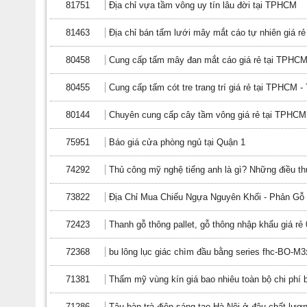
81751
Địa chỉ vựa tầm vông uy tín lâu đời tại TPHCM
81463
Địa chỉ bán tấm lưới mây mắt cáo tự nhiên giá r
80458
Cung cấp tấm mây đan mắt cáo giá rẻ tại TPHCM
80455
Cung cấp tấm cót tre trang trí giá rẻ tại TPHCM 
80144
Chuyên cung cấp cây tầm vông giá rẻ tại TPHCM
75951
Báo giá cửa phòng ngủ tại Quận 1
74292
Thủ công mỹ nghệ tiếng anh là gì? Những điều th
73822
Địa Chỉ Mua Chiếu Ngựa Nguyên Khối - Phản Gỗ
72423
Thanh gỗ thông pallet, gỗ thông nhập khẩu giá r
72368
bu lông lục giác chìm đầu bằng series fhc-BO-M
71381
Thẩm mỹ vùng kín giá bao nhiêu toàn bộ chi phí 
71286
Tậu bàn trà điện sáng tạo Hà Nội ở đâu chất lượ