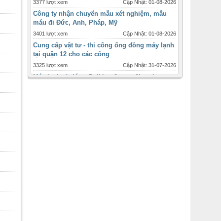
3377 lượt xem
Cập Nhật: 01-08-2026
Công ty nhận chuyển mẫu xét nghiệm, mẫu
máu đi Đức, Anh, Pháp, Mỹ
3401 lượt xem
Cập Nhật: 01-08-2026
Cung cấp vật tư - thi công ống đồng máy lạnh
tại quận 12 cho các công
3325 lượt xem
Cập Nhật: 31-07-2026
Máy lạnh tủ đứng Daikin - 2ngựa 2hp - inverter
giá ưu đãi tháng 12
1717 lượt xem
Cập Nhật: 31-07-2026
Máy lạnh âm trần Panasonic inverter 2 ngựa
-2hp
2447 lượt xem
Cập Nhật: 31-07-2026
Thời điểm và quy cách lắp đặt ống đồng máy
lạnh cho từng loại
3089 lượt xem
Cập Nhật: 31-07-2026
Bán máy lạnh ống gió , ống gió mềm sỉ lẻ
toàn quốc
2475 lượt xem
Cập Nhật: 31-07-2026
Đại lý cấp 1 máy lạnh âm trần daikin 4
hướng,không inverter , giá rẻ