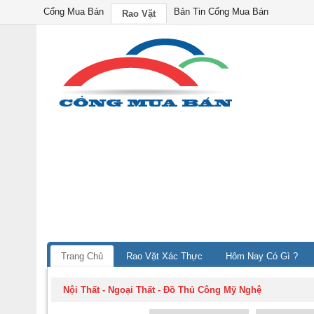
Cổng Mua Bán
Bản Tin Cổng Mua Bán
Rao Vặt
Trang Chủ
Rao Vặt Xác Thực
Hôm Nay Có Gì ?
Nội Thất - Ngoại Thất
-
Đồ Thủ Công Mỹ Nghệ