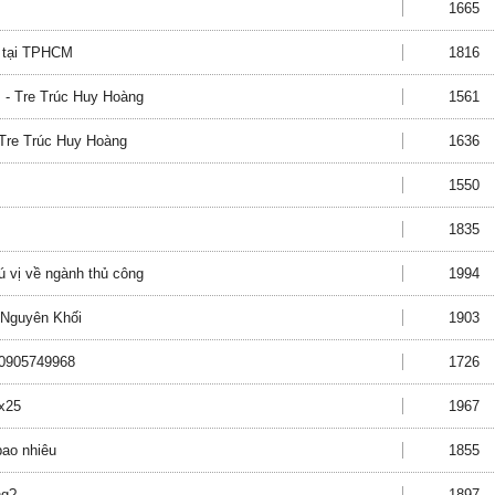
1665
ẻ tại TPHCM
1816
 - Tre Trúc Huy Hoàng
1561
- Tre Trúc Huy Hoàng
1636
1550
1835
ú vị về ngành thủ công
1994
 Nguyên Khối
1903
ẻ 0905749968
1726
3x25
1967
bao nhiêu
1855
ng?
1897