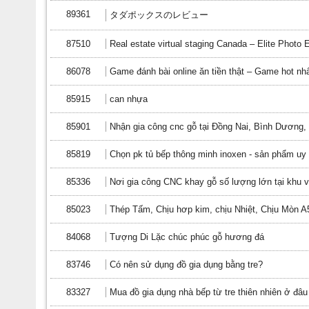
89361
タダポックスのレビュー
87510
Real estate virtual staging Canada – Elite Photo E
86078
Game đánh bài online ăn tiền thật – Game hot nhấ
85915
can nhựa
85901
Nhận gia công cnc gỗ tại Đồng Nai, Bình Dương
85819
Chọn pk tủ bếp thông minh inoxen - sản phẩm uy 
85336
Nơi gia công CNC khay gỗ số lượng lớn tại khu
85023
Thép Tấm, Chịu hơp kim, chịu Nhiệt, Chịu Mòn 
84068
Tượng Di Lặc chúc phúc gỗ hương đá
83746
Có nên sử dụng đồ gia dụng bằng tre?
83327
Mua đồ gia dụng nhà bếp từ tre thiên nhiên ở đâu