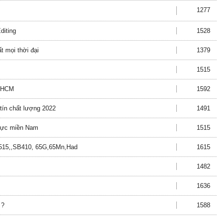
1277
diting
1528
t mọi thời đại
1379
1515
, HCM
1592
tín chất lượng 2022
1491
 vực miền Nam
1515
A515,,SB410, 65G,65Mn,Had
1615
1482
1636
 ?
1588