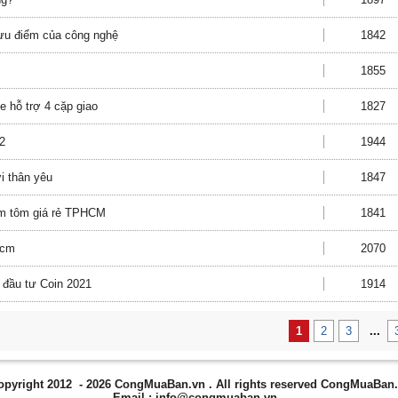
g ưu điểm của công nghệ
1842
1855
ce hỗ trợ 4 cặp giao
1827
92
1944
i thân yêu
1847
ắm tôm giá rẻ TPHCM
1841
hcm
2070
i đầu tư Coin 2021
1914
1
2
3
...
opyright 2012 - 2026
CongMuaBan.vn
. All rights reserved CongMuaBan
Email :
info@congmuaban.vn