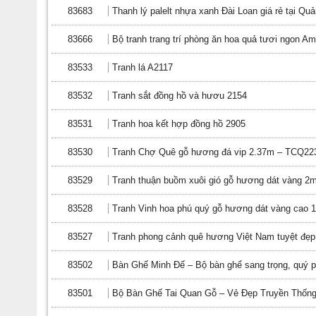
83683
Thanh lý palelt nhựa xanh Đài Loan giá rẻ tại Qu
83666
Bộ tranh trang trí phòng ăn hoa quả tươi ngon Am
83533
Tranh lá A2117
83532
Tranh sắt đồng hồ và hươu 2154
83531
Tranh hoa kết hợp đồng hồ 2905
83530
Tranh Chợ Quê gỗ hương đá vip 2.37m – TCQ22
83529
Tranh thuận buồm xuôi gió gỗ hương dát vàng 2
83528
Tranh Vinh hoa phú quý gỗ hương dát vàng cao 
83527
Tranh phong cảnh quê hương Việt Nam tuyệt đẹp
83502
Bàn Ghế Minh Đế – Bộ bàn ghế sang trọng, quý p
83501
Bộ Bàn Ghế Tai Quan Gỗ – Vẻ Đẹp Truyền Thốn