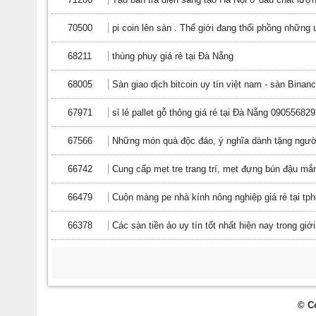
70500
pi coin lên sàn . Thế giới đang thổi phồng nhữn
68211
thùng phuy giá rẻ tại Đà Nẵng
68005
Sàn giao dịch bitcoin uy tín việt nam - sàn Binan
67971
sỉ lẻ pallet gỗ thông giá rẻ tại Đà Nẵng 09055682
67566
Những món quà độc đáo, ý nghĩa dành tặng ngườ
66742
Cung cấp mẹt tre trang trí, mẹt đựng bún đậu m
66479
Cuộn màng pe nhà kính nông nghiệp giá rẻ tại tp
66378
Các sàn tiền ảo uy tín tốt nhất hiện nay trong giớ
© C