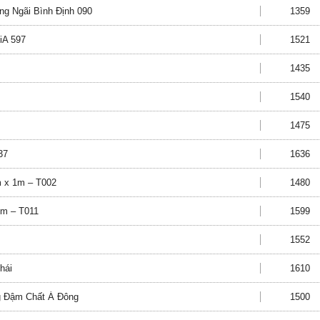
ảng Ngãi Bình Định 090
1359
iA 597
1521
1435
1540
1475
37
1636
m x 1m – T002
1480
1m – T011
1599
1552
hái
1610
g Đậm Chất Á Đông
1500