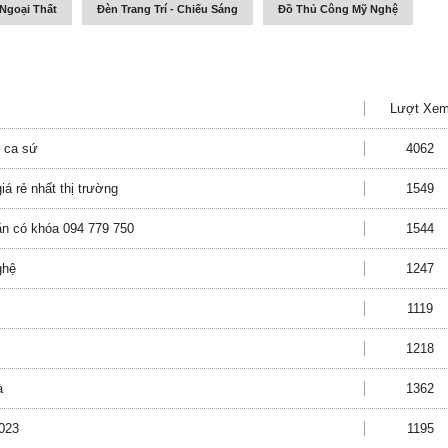
Ngoại Thất
Đèn Trang Trí - Chiếu Sáng
Đồ Thủ Công Mỹ Nghệ
Lượt Xe
, ca sứ
4062
 rẻ nhất thị trường
1549
găn có khóa 094 779 750
1544
ghệ
1247
1119
1218
à
1362
023
1195