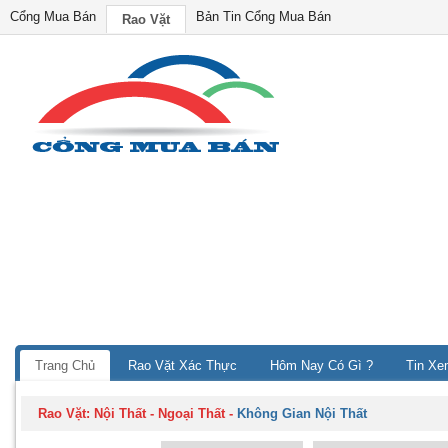
Cổng Mua Bán
Bản Tin Cổng Mua Bán
Rao Vặt
Trang Chủ
Rao Vặt Xác Thực
Hôm Nay Có Gì ?
Tin Xe
Rao Vặt:
Nội Thất - Ngoại Thất
-
Không Gian Nội Thất