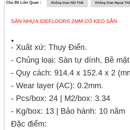
Chủ Đề Liên Quan :
Không Gian Nội Thất
Không Gian Ngoại Thấ
SÀN NHỰA IDEFLOORS 2MM CÓ KEO SẴN
-
Xuất xứ
: Thụy Điển.
-
Chủng loại
: Sàn tự dính, Bề mặ
-
Quy cách
: 914.4 x 152.4 x 2 (m
- Wear layer (AC): 0.2mm.
- Pcs/box: 24 | M2/box: 3.34
- Kg/box: 13 | Bảo hành: 10 năm
Đặc điểm
: